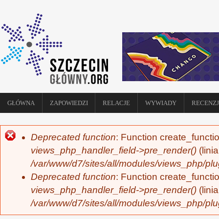
GŁÓWNA
ZAPOWIEDZI
RELACJE
WYWIADY
RECENZJ
Deprecated function
: Function create_functi
KOMUNIKAT O BŁĘDZIE
views_php_handler_field->pre_render()
(lini
/var/www/d7/sites/all/modules/views_php/plu
Deprecated function
: Function create_functi
views_php_handler_field->pre_render()
(lini
/var/www/d7/sites/all/modules/views_php/plu