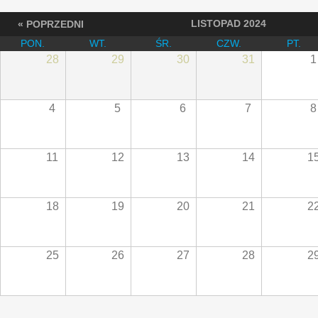
LISTOPAD 2024
« POPRZEDNI
PON.
WT.
ŚR.
CZW.
PT.
28
29
30
31
1
4
5
6
7
8
11
12
13
14
1
18
19
20
21
2
25
26
27
28
2