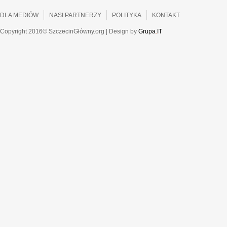
DLA MEDIÓW
NASI PARTNERZY
POLITYKA
KONTAKT
Copyright 2016© SzczecinGłówny.org | Design by
Grupa
.
IT