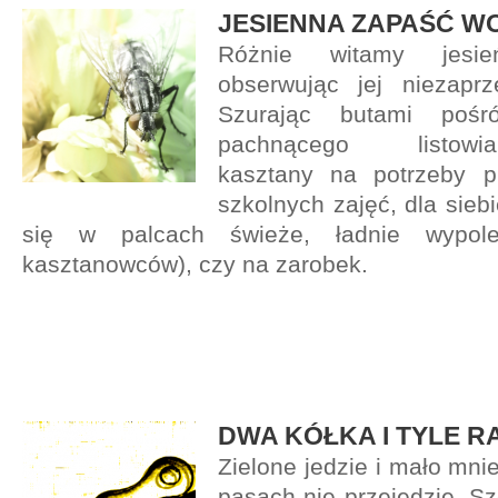
JESIENNA ZAPAŚĆ WO
Różnie witamy jesień
obserwując jej niezaprz
Szurając butami pośr
pachnącego listowi
kasztany
na potrzeby p
szkolnych zajęć, dla sieb
się w palcach świeże, ładnie wypol
kasztanowców), czy na zarobek.
DWA KÓŁKA I TYLE R
Zielone jedzie i mało mni
pasach nie przejedzie. S