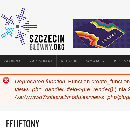
GŁÓWNA
ZAPOWIEDZI
RELACJE
WYWIADY
RECENZJ
Deprecated function
: Function create_function
KOMUNIKAT O BŁĘDZIE
views_php_handler_field->pre_render()
(linia
/var/www/d7/sites/all/modules/views_php/plug
FELIETONY