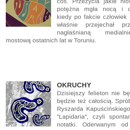
coś. Przeżycia jakie nio
potężna mgła nocą i d
kiedy po fakcie człowiek 
właśnie przejechał prz
nagłaśnianą medialn
mostową ostatnich lat w Toruniu.
OKRUCHY
Dzisiejszy felieton nie b
będzie też całością. Spró
Ryszarda Kapuścińskiego
"Lapidaria", czyli sponta
notatki. Oderwanym od