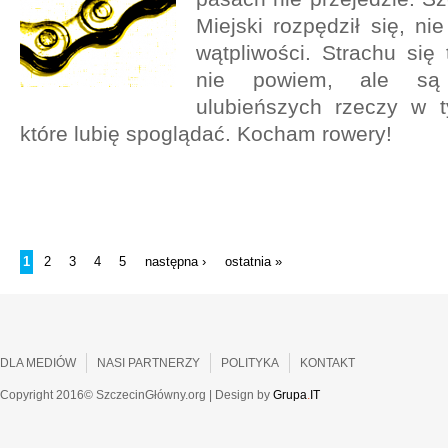
Miejski rozpędził się, n
wątpliwości. Strachu się
nie powiem, ale s
ulubieńszych rzeczy w 
które lubię spoglądać. Kocham rowery!
STRONY
1
2
3
4
5
następna ›
ostatnia »
DLA MEDIÓW
NASI PARTNERZY
POLITYKA
KONTAKT
Copyright 2016© SzczecinGłówny.org | Design by
Grupa
.
IT