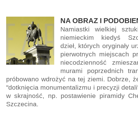
NA OBRAZ I PODOBIE
Namiastki wielkiej sztuk
niemieckim kiedyś Szc
dzieł, których oryginały 
pierwotnych miejscach pr
niecodzienność zmiesz
murami poprzednich trans
próbowano wdrożyć na tej ziemi. Dobrze, że
"dotknięcia monumentalizmu i precyzji detal
w skrajność, np. postawienie piramidy C
Szczecina.