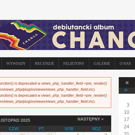
WYWIADY
RECENZJE
FELIETONY
GALERIE
O NAS
«
function() is deprecated w
views_php_handler_field->pre_render()
les/views_php/plugins/views/views_php_handler_field.inc
).
P
function() is deprecated w
views_php_handler_field->pre_render()
les/views_php/plugins/views/views_php_handler_field.inc
).
3
10
NASTĘPNY »
17
LISTOPAD 2025
24
CZW.
PT.
SOB.
NDZ.
31