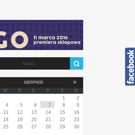
Szukaj
FORMULARZ WYSZUKIWANIA
»
SIERPIEŃ
W
Ś
C
P
S
N
1
2
4
5
6
7
8
9
11
12
13
14
15
16
18
19
20
21
22
23
25
26
27
28
29
30