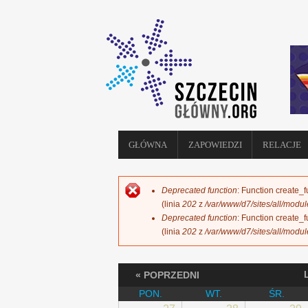
GŁÓWNA
ZAPOWIEDZI
RELACJE
Deprecated function
: Function create_
KOMUNIKAT O BŁĘDZIE
(linia
202
z
/var/www/d7/sites/all/modu
Deprecated function
: Function create_
(linia
202
z
/var/www/d7/sites/all/modu
« POPRZEDNI
PON.
WT.
ŚR.