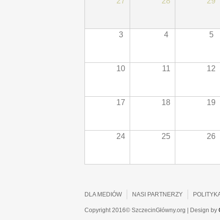
27
28
29
3
4
5
10
11
12
17
18
19
24
25
26
DLA MEDIÓW
NASI PARTNERZY
POLITYK
Copyright 2016© SzczecinGłówny.org | Design by