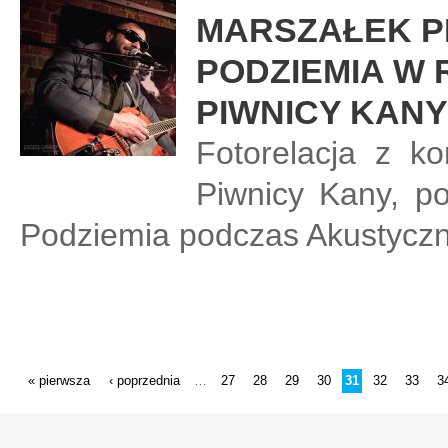
MARSZAŁEK P
PODZIEMIA W
PIWNICY KANY
Fotorelacja z k
Piwnicy Kany, p
Podziemia podczas Akustyczn
STRONY
« pierwsza
‹ poprzednia
27
28
29
30
31
32
33
3
…