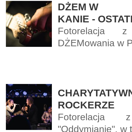
DŻEM W
KANIE - OSTAT
Fotorelacja 
DŻEMowania w Pi
CHARYTATYWN
ROCKERZE
Fotorelacja 
"Oddymianie", w t