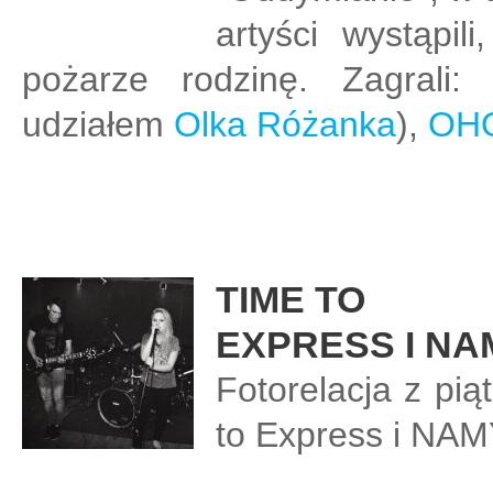
artyści wystąpi
pożarze rodzinę. Zagrali:
udziałem
Olka Różanka
),
OH
TIME TO
EXPRESS I NA
Fotorelacja z pią
to Express i NAM