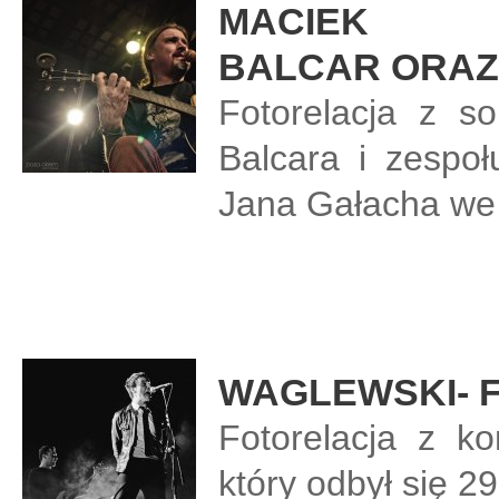
MACIEK
BALCAR ORAZ 
Fotorelacja z s
Balcara i zespo
Jana Gałacha we 
WAGLEWSKI- F
Fotorelacja z k
który odbył się 2