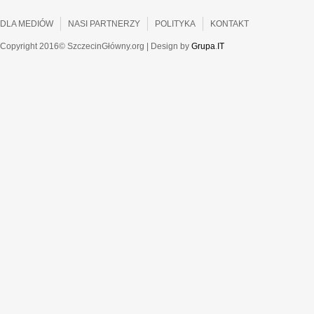
DLA MEDIÓW
NASI PARTNERZY
POLITYKA
KONTAKT
Copyright 2016© SzczecinGłówny.org | Design by
Grupa
.
IT