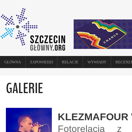
GŁÓWNA
ZAPOWIEDZI
RELACJE
WYWIADY
RECENZJ
GALERIE
KLEZMAFOUR 
Fotorelacja z