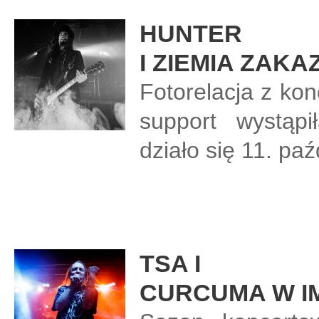
HUNTER
I ZIEMIA ZAK
Fotorelacja z kon
support wystąp
działo się 11. paź
TSA I
CURCUMA W I