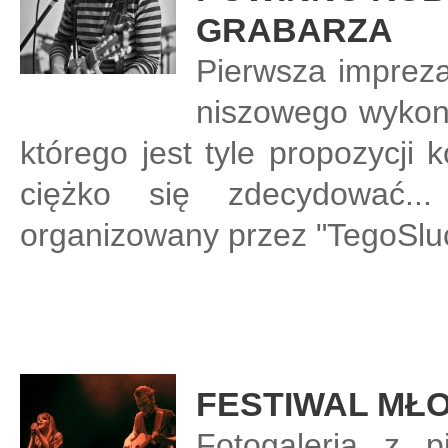
GRABARZA
Pierwsza impreza
niszowego wykona
którego jest tyle propozycji 
ciężko się zdecydować.
organizowany przez "TegoSlu
FESTIWAL MŁ
Fotogaleria z p