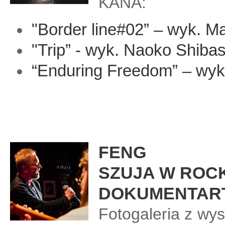
KANA:
"Border line#02” – wyk. 
"T
rip” - wyk. Naoko Shiba
“Enduring Freedom” – wyk
FENG
SZUJA W ROC
DOKUMENTAR
Fotogaleria z wy