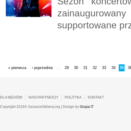
Sezon koncerto
zainaugurowan
supportowane pr
STRONY
« pierwsza
‹ poprzednia
29
30
31
32
33
34
35
3
…
DLA MEDIÓW
NASI PARTNERZY
POLITYKA
KONTAKT
Copyright 2016© SzczecinGłówny.org | Design by
Grupa
.
IT