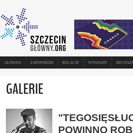
GŁÓWNA
ZAPOWIEDZI
RELACJE
WYWIADY
RECENZJ
GALERIE
"TEGOSIĘSŁUCH
POWINNO ROB