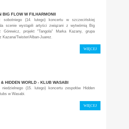
IN BIG FLOW W FILHARMONII
z sobotniego (14. lutego) koncertu w szczecińskiej
 Na scenie wystąpili artyści związani z wytwórnią Big
z Górewicz, projekt "Tangola" Marka Kazany, grupa
Kazana/Twister/Alban-Juarez.
WIĘCEJ
 & HIDDEN WORLD - KLUB WASABI
z niedzielnego (15. lutego) koncertu zespołów Hidden
Stubs w Wasabi.
WIĘCEJ