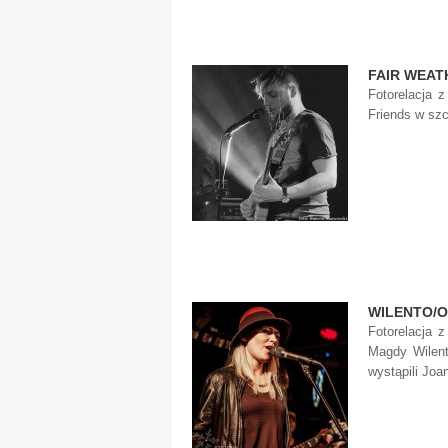
FAIR WEAT
Fotorelacja z
Friends w sz
WILENTO/O
Fotorelacja z
Magdy Wilent
wystąpili Joa