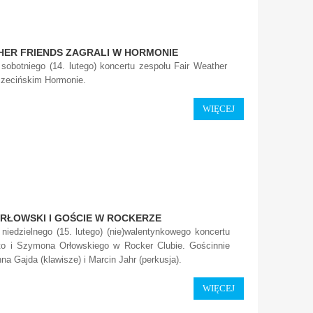
HER FRIENDS ZAGRALI W HORMONIE
 sobotniego (14. lutego) koncertu zespołu Fair Weather
czecińskim Hormonie.
WIĘCEJ
RŁOWSKI I GOŚCIE W ROCKERZE
 niedzielnego (15. lutego) (nie)walentynkowego koncertu
o i Szymona Orłowskiego w Rocker Clubie. Gościnnie
nna Gajda (klawisze) i Marcin Jahr (perkusja).
WIĘCEJ