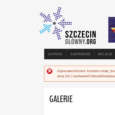
GŁÓWNA
ZAPOWIEDZI
RELACJE
Deprecated function
: Function create_fun
KOMUNIKAT O BŁĘDZIE
(linia
202
z
/var/www/d7/sites/all/module
GALERIE