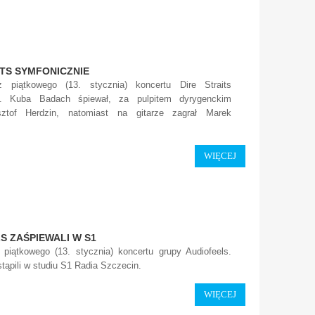
ITS SYMFONICZNIE
 z piątkowego (13. stycznia) koncertu Dire Straits
e. Kuba Badach śpiewał, za pulpitem dyrygenckim
sztof Herdzin, natomiast na gitarze zagrał Marek
.
WIĘCEJ
S ZAŚPIEWALI W S1
z piątkowego (13. stycznia) koncertu grupy Audiofeels.
tąpili w studiu S1 Radia Szczecin.
WIĘCEJ