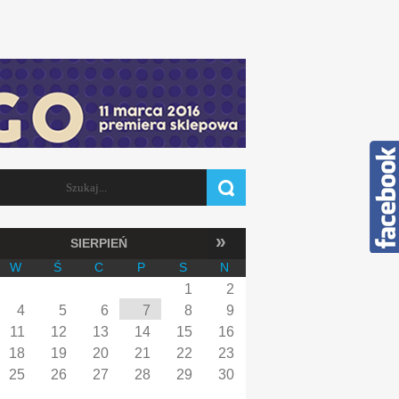
Szukaj
FORMULARZ WYSZUKIWANIA
»
SIERPIEŃ
W
Ś
C
P
S
N
1
2
4
5
6
7
8
9
11
12
13
14
15
16
18
19
20
21
22
23
25
26
27
28
29
30