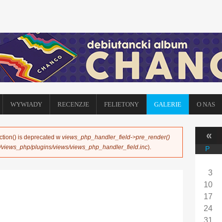
WYWIADY
RECENZJE
FELIETONY
GALERIE
O NAS
«
ction() is deprecated w
views_php_handler_field->pre_render()
s/views_php/plugins/views/views_php_handler_field.inc
).
P
3
10
17
24
31