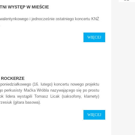
ATNI WYSTĘP W MIEŚCIE
 walentynkowego i jednocześnie ostatniego koncertu KNŻ
.
WIĘCEJ
 ROCKERZE
 poniedziałkowego (16. lutego) koncertu nowego projektu
go perkusisty Maćka Wróbla nazywającego się po prostu
ok lidera wystąpili Tomasz Licak (saksofony, klarnety)
zesiuk (gitara basowa).
WIĘCEJ