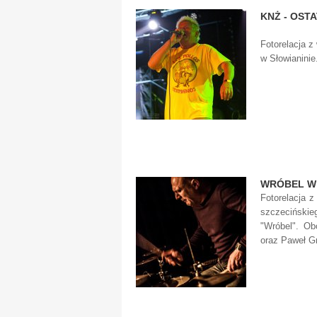
KNŻ - OST
Fotorelacja z
w Słowianinie
WRÓBEL W
Fotorelacja z
szczecińskie
"Wróbel". Ob
oraz Paweł Gr