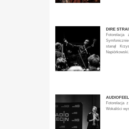
DIRE STRA
Fotorelacja
Symfoniczni
stanął Krzy
Napiórkowski
AUDIOFEEL
Fotorelacja 
Wokaliści wys