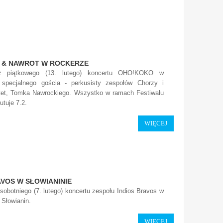
 & NAWROT W ROCKERZE
 z piątkowego (13. lutego) koncertu OHO!KOKO w
 specjalnego gościa - perkusisty zespołów Chorzy i
tet, Tomka Nawrockiego. Wszystko w ramach Festiwalu
tuje 7.2.
WIĘCEJ
AVOS W SŁOWIANINIE
 sobotniego (7. lutego) koncertu zespołu Indios Bravos w
 Słowianin.
WIĘCEJ