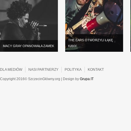
THE EARS OTWORZYLI ŁĄKĘ
MACY GRAY OPANOWAŁA ZAMEK
KANY
DLA MEDIÓW
NASI PARTNERZY
POLITYKA
KONTAKT
Copyright 2016© SzczecinGłówny.org | Design by
Grupa
.
IT