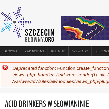
GŁÓWNA
ZAPOWIEDZI
RELACJE
WYWIADY
RECENZJ
Deprecated function
: Function create_function
KOMUNIKAT O BŁĘDZIE
views_php_handler_field->pre_render()
(linia
/var/www/d7/sites/all/modules/views_php/plug
ACID DRINKERS W SŁOWIANINIE