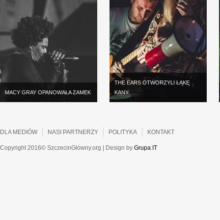
THE EARS OTWORZYLI ŁĄKĘ
MACY GRAY OPANOWAŁA ZAMEK
KANY
DLA MEDIÓW
NASI PARTNERZY
POLITYKA
KONTAKT
Copyright 2016© SzczecinGłówny.org | Design by
Grupa
.
IT