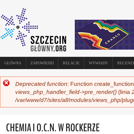
GŁÓWNA
ZAPOWIEDZI
RELACJE
WYWIADY
RECENZJ
Deprecated function
: Function create_function
KOMUNIKAT O BŁĘDZIE
views_php_handler_field->pre_render()
(linia
/var/www/d7/sites/all/modules/views_php/plug
CHEMIA I O.C.N. W ROCKERZE