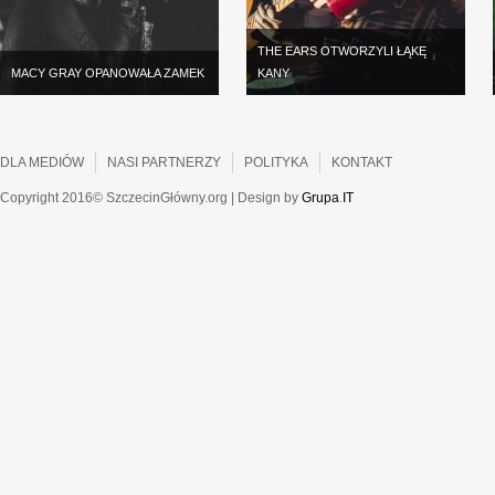
THE EARS OTWORZYLI ŁĄKĘ
MACY GRAY OPANOWAŁA ZAMEK
KANY
DLA MEDIÓW
NASI PARTNERZY
POLITYKA
KONTAKT
Copyright 2016© SzczecinGłówny.org | Design by
Grupa
.
IT