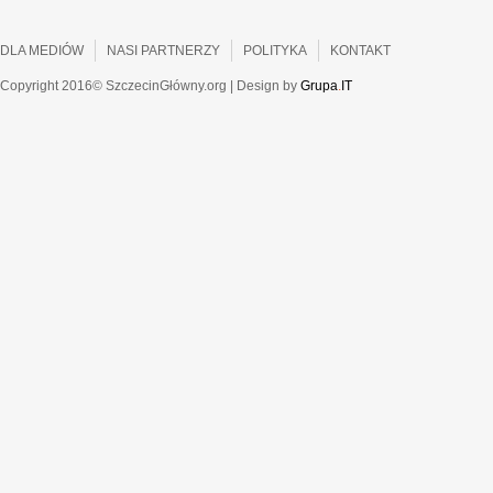
DLA MEDIÓW
NASI PARTNERZY
POLITYKA
KONTAKT
Copyright 2016© SzczecinGłówny.org | Design by
Grupa
.
IT