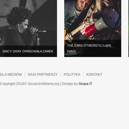
THE EARS OTWORZYLI ŁĄKĘ
MACY GRAY OPANOWAŁA ZAMEK
KANY
DLA MEDIÓW
NASI PARTNERZY
POLITYKA
KONTAKT
Copyright 2016© SzczecinGłówny.org | Design by
Grupa
.
IT