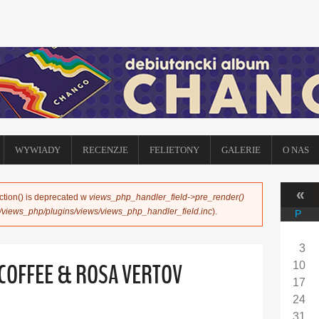
WYWIADY
RECENZJE
FELIETONY
GALERIE
O NAS
«
ction() is deprecated w
views_php_handler_field->pre_render()
s/views_php/plugins/views/views_php_handler_field.inc
).
P
3
COFFEE & ROSA VERTOV
10
17
24
31