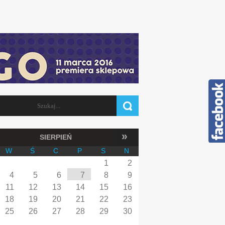
Szukaj
FORMULARZ WYSZUKIWANIA
»
SIERPIEŃ
W
Ś
C
P
S
N
1
2
4
5
6
7
8
9
11
12
13
14
15
16
18
19
20
21
22
23
25
26
27
28
29
30