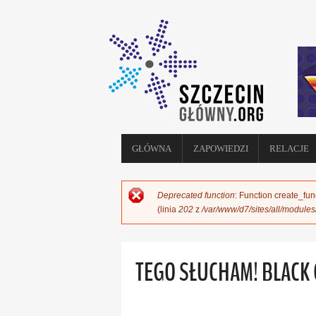
GŁÓWNA
ZAPOWIEDZI
RELACJE
Deprecated function
: Function create_fun
KOMUNIKAT O BŁĘDZIE
(linia
202
z
/var/www/d7/sites/all/module
TEGO SŁUCHAM! BLACK 