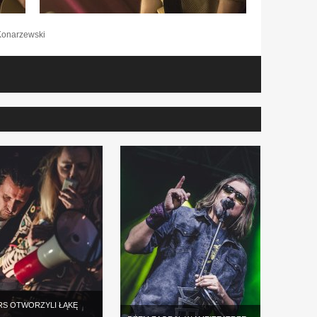
Konarzewski
RS OTWORZYLI ŁĄKĘ