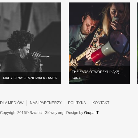
THE EARS OTWORZYLI ŁĄKĘ
MACY GRAY OPANOWAŁA ZAMEK
KANY
DLA MEDIÓW
NASI PARTNERZY
POLITYKA
KONTAKT
Copyright 2016© SzczecinGłówny.org | Design by
Grupa
.
IT