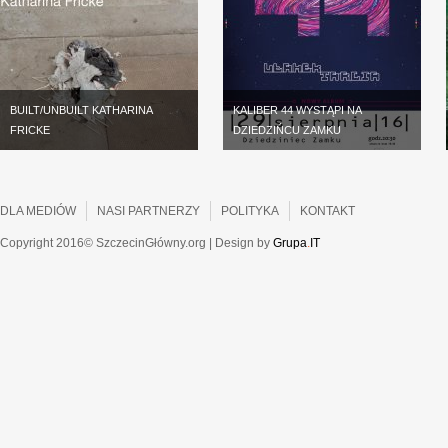
BUILT/UNBUILT KATHARINA
KALIBER 44 WYSTĄPI NA
FRICKE
DZIEDZIŃCU ZAMKU
DLA MEDIÓW
NASI PARTNERZY
POLITYKA
KONTAKT
Copyright 2016© SzczecinGłówny.org | Design by
Grupa
.
IT