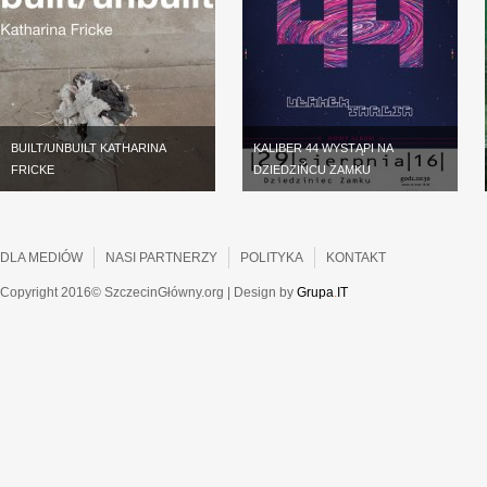
BUILT/UNBUILT KATHARINA
KALIBER 44 WYSTĄPI NA
FRICKE
DZIEDZIŃCU ZAMKU
DLA MEDIÓW
NASI PARTNERZY
POLITYKA
KONTAKT
Copyright 2016© SzczecinGłówny.org | Design by
Grupa
.
IT