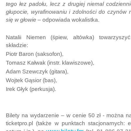
tego łez padołu, lecz z drugiej niemal codzienni
głupocie, wyrafinowaniu i zdolności do czynów
się w głowie
– odpowiada wokalistka.
Natalii Niemen (śpiew, altówka) towarzysz
składzie:
Piotr Baron (saksofon),
Tomasz Kałwak (instr. klawiszowe),
Adam Szewczyk (gitara),
Wojtek Gąsior (bas),
Irek Głyk (perkusja).
Bilety na wydarzenie – w cenie 50 zł - można n
ticketpro.pl (także w punktach stacjonarnych: 