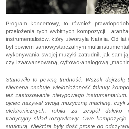
Program koncertowy, to również prawdopodob
przełożenia tych wybitnych kompozycji i aranża
instrumentalistów, który utworzyła Natalia. Od l
był bowiem samowystarczalnym multiinstrumentalis
wykonywania swojej muzyki zatrudnił, jak sam ją 
czyli zaawansowaną, cyfrowo-analogową „machine
Stanowiło to pewną trudność. Wszak dojrzałą
Niemena cechuje wielozłożoność faktury kompozy
też zastosowanie nietypowego instrumentarium. 
ojciec nazywał swoją muzyczną machinę, czyli 
elektronicznych, robiła za zespół daleko 
tradycyjny skład rozrywkowy. Owe kompozycje r
strukturą. Niektóre były dość proste do odczytani