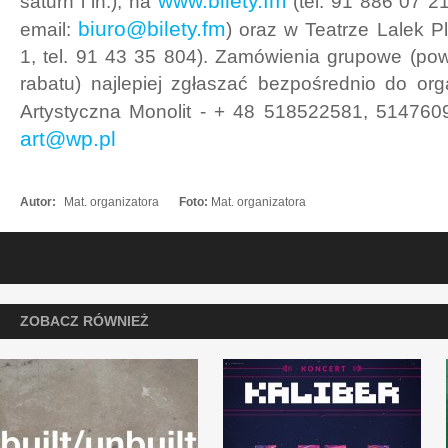
www.bilety.fm
saturn i in.), na
(tel. 91 886 07 2
biuro@bilety.fm
email:
) oraz w Teatrze Lalek Pl
1, tel. 91 43 35 804). Zamówienia grupowe (po
rabatu) najlepiej zgłaszać bezpośrednio do or
Artystyczna Monolit - + 48 518522581, 514760
art@wp.pl
Autor:
Mat. organizatora
Foto:
Mat. organizatora
ZOBACZ RÓWNIEŻ