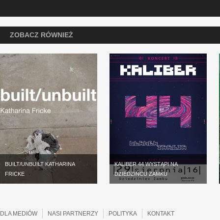
ZOBACZ RÓWNIEŻ
BUILT/UNBUILT KATHARINA
KALIBER 44 WYSTĄPI NA
FRICKE
DZIEDZIŃCU ZAMKU
DLA MEDIÓW
NASI PARTNERZY
POLITYKA
KONTAKT