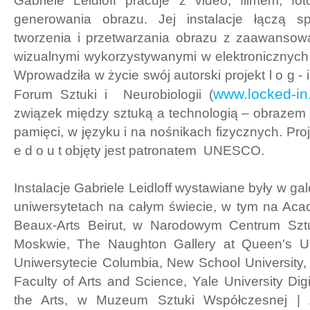
Gabriele Leidloff pracuje z video, filmem, fot
generowania obrazu. Jej instalacje łączą 
tworzenia i przetwarzania obrazu z zaawansow
wizualnymi wykorzystywanymi w elektronicznych
Wprowadziła w życie swój autorski projekt l o g - i n
www.locked-i
Forum Sztuki i Neurobiologii (
związek między sztuką a technologią – obrazem
pamięci, w języku i na nośnikach fizycznych. Projekt
e d o u t objęty jest patronatem UNESCO.
Instalacje Gabriele Leidloff wystawiane były w ga
uniwersytetach na całym świecie, w tym na Aca
Beaux-Arts Beirut, w Narodowym Centrum Szt
Moskwie, The Naughton Gallery at Queen's Uni
Uniwersytecie Columbia, New School University,
Faculty of Arts and Science, Yale University Dig
the Arts, w Muzeum Sztuki Współczesnej | 