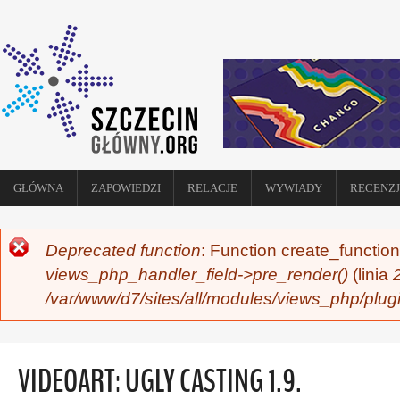
GŁÓWNA
ZAPOWIEDZI
RELACJE
WYWIADY
RECENZJ
Deprecated function
: Function create_function
KOMUNIKAT O BŁĘDZIE
views_php_handler_field->pre_render()
(linia
/var/www/d7/sites/all/modules/views_php/plug
VIDEOART: UGLY CASTING 1.9.