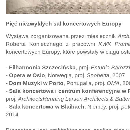
Pięć niezwykłych sal koncertowych Europy
Wystawa zorganizowana przez miesięcznik
Arch
Roberta Koniecznego z pracowni
KWK Prom
koncertowych Europy, które powstały w ciągu ostat
-
Filharmonia Szczecińska
, proj.
Estudio Barozzi
-
Opera w Oslo
, Norwegia, proj.
Snohetta
, 2007
-
Dom Muzyki w Porto
, Portugalia, proj.
OMA
, 20
-
Sala koncertowa i centrum konferencyjne w 
proj.
ArchitectsHenning Larsen Architects & Batteri
-
Sala koncertowa w Blaibach
, Niemcy, proj.
pet
2014