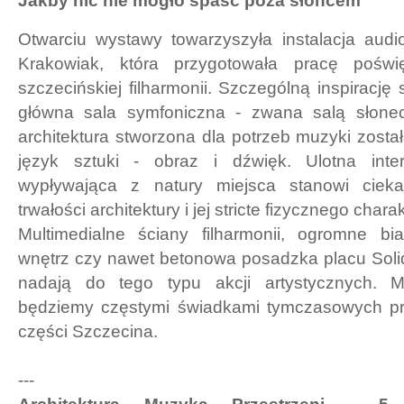
Jakby nic nie mogło spaść poza słońcem
Otwarciu wystawy towarzyszyła instalacja audi
Krakowiak, która przygotowała pracę poświę
szczecińskiej filharmonii. Szczególną inspirację s
główna sala symfoniczna - zwana salą słonec
architektura stworzona dla potrzeb muzyki zosta
język sztuki - obraz i dźwięk. Ulotna inter
wypływająca z natury miejsca stanowi ciek
trwałości architektury i jej stricte fizycznego chara
Multimedialne ściany filharmonii, ogromne bia
wnętrz czy nawet betonowa posadzka placu Solid
nadają do tego typu akcji artystycznych. M
będziemy częstymi świadkami tymczasowych pr
części Szczecina.
---