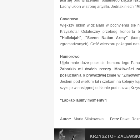
jest się pod wrażeniem ostatniego krążka
Nat
Ładny ukłon w stronę artystki. Jednak niech
"M
Coverowo
Większy ukłon widziałam w pochyleniu się 
Krzysztofa! Ostateczny przebieg koncertu 
"Hallelujah"
,
"Seven Nation Army"
(kom
zgromadzonych). Gość wieczoru pożegnał na
Humorowo
Ujęło mnie duże poczucie humoru tego Pana,
Zabrakło mi dwóch rzeczy. Możliwości z
posłuchania o prawdziwej zimie w "Zimowym
Jestem pod wielkim łał i czekam na kolejny ką
szykuje w następnej odsłonie pod nazwą Krzysz
"Łap łap łapmy momenty"!
Autor:
Marta Siłakowska
Foto:
Paweł Roz
KRZYSZTOF ZALEWSKI 