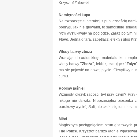
Krzysztof Zalewski.
Namiętności kupa
Na rozpoczęcie interakcji z publicznością nam
podrygi, jak nie głowami, to samoistnie składaj
rytm wystukiwały na podłodze. Zaraz po tym n
Floyd
. Jedna gitara, zapętlacz, efekty i głos K
Włosy barwy zboża
Wracając do autorskiego materiału, kontempl
włosy barwy
"Zboża"
, lekkie, czarujące
"Folyn
ma się pojawić na nowej płycie. Chwytliwy nu
tłumu.
Robimy jaśniej
Wzniosły okrzyk radości był przy czym? Prz
nikogo nie dziwiła. Nieprzeciętna piosenka z
barokowy wystrój Sali, ale czuło się ten niesa
Miód
Magicznym pociągnięciem strun gitarowych pr
The Police
. Krzysztof bardzo ładnie wpasował