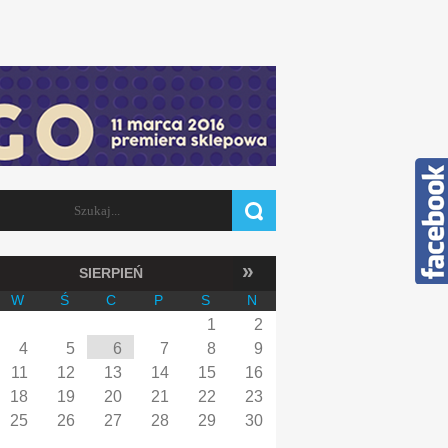
Szukaj
FORMULARZ WYSZUKIWANIA
»
SIERPIEŃ
W
Ś
C
P
S
N
1
2
4
5
6
7
8
9
11
12
13
14
15
16
18
19
20
21
22
23
25
26
27
28
29
30