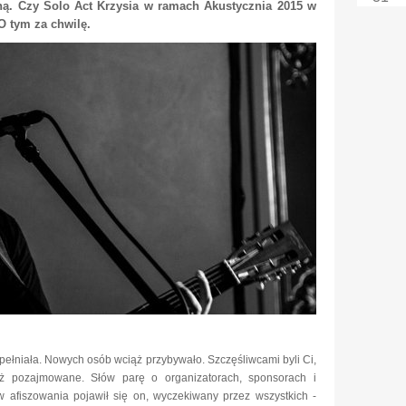
ą. Czy Solo Act Krzysia w ramach Akustycznia 2015 w
O tym za chwilę.
pełniała. Nowych osób wciąż przybywało. Szczęśliwcami byli Ci,
uż pozajmowane. Słów parę o organizatorach, sponsorach i
w afiszowania pojawił się on, wyczekiwany przez wszystkich -