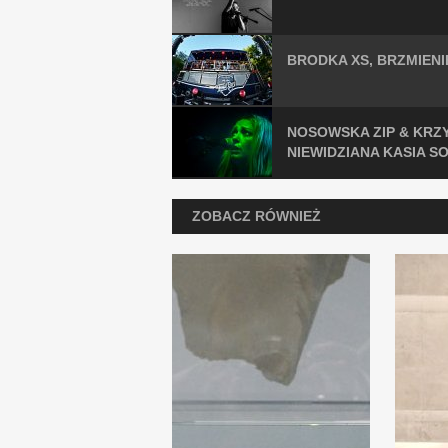
BRODKA XS, BRZMIENI
NOSOWSKA ZIP & KRZ
NIEWIDZIANA KASIA S
ZOBACZ RÓWNIEŻ