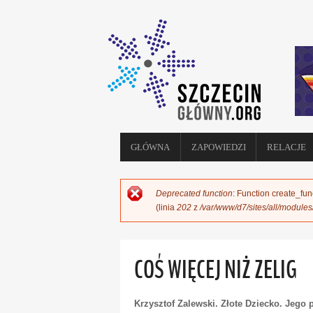
GŁÓWNA
ZAPOWIEDZI
RELACJE
Deprecated function
: Function create_fun
KOMUNIKAT O BŁĘDZIE
(linia
202
z
/var/www/d7/sites/all/module
COŚ WIĘCEJ NIŻ ZELIG
Krzysztof Zalewski. Złote Dziecko. Jego p