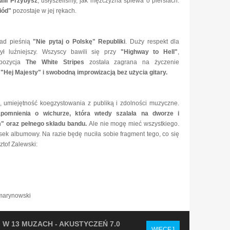
alii Przybysz
, usłyszeliśmy, jak mężczyzna śpiewa o piersiach.
iód"
pozostaje w jej rękach.
nad pieśnią
"Nie pytaj o Polskę"
Republiki
. Duży respekt dla
był luźniejszy. Wszyscy bawili się przy
"Highway to Hell"
,
pozycja
The White Stripes
została zagrana na życzenie
s
"Hej Majesty" i swobodną improwizacją bez użycia gitary.
 umiejętność koegzystowania z publiką i zdolności muzyczne.
apomnienia o wichurze, która wtedy szalała na dworze i
" oraz pełnego składu bandu.
Ale nie mogę mieć wszystkiego.
sek albumowy. Na razie będę nuciła sobie fragment tego, co się
tof Zalewski:
marynowski
W 13 MUZACH - AKUSTYCZEŃ 7.0
WIĘCEJ