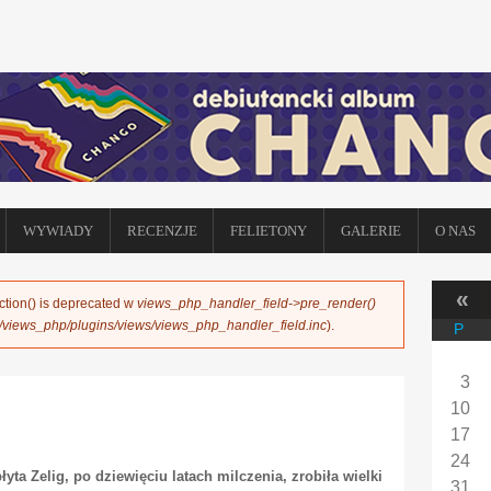
WYWIADY
RECENZJE
FELIETONY
GALERIE
O NAS
«
ction() is deprecated w
views_php_handler_field->pre_render()
s/views_php/plugins/views/views_php_handler_field.inc
).
P
3
10
17
24
łyta Zelig, po dziewięciu latach milczenia, zrobiła wielki
31