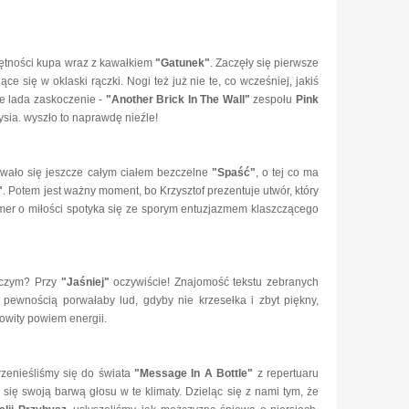
iętności kupa wraz z kawałkiem
"Gatunek"
. Zaczęły się pierwsze
ące się w oklaski rączki. Nogi też już nie te, co wcześniej, jakiś
ie lada zaskoczenie -
"Another Brick In The Wall"
zespołu
Pink
rzysia. wyszło to naprawdę nieźle!
owało się jeszcze całym ciałem bezczelne
"Spaść"
, o tej co ma
"
. Potem jest ważny moment, bo Krzysztof prezentuje utwór, który
mer o miłości spotyka się ze sporym entuzjazmem klaszczącego
y czym? Przy
"Jaśniej"
oczywiście! Znajomość tekstu zebranych
 pewnością porwałaby lud, gdyby nie krzesełka i zbyt piękny,
mowity powiem energii.
zenieśliśmy się do świata
"Message In A Bottle"
z repertuaru
 się swoją barwą głosu w te klimaty. Dzieląc się z nami tym, że