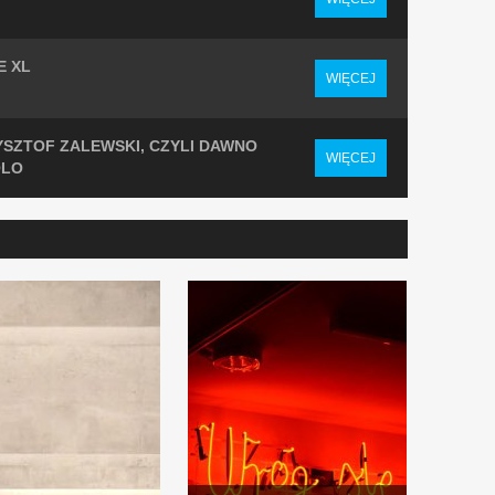
E XL
WIĘCEJ
YSZTOF ZALEWSKI, CZYLI DAWNO
WIĘCEJ
OLO