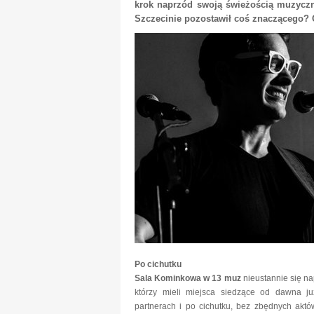
krok naprzód swoją świeżością muzyczn
Szczecinie pozostawił coś znaczącego? 
Po cichutku
Sala Kominkowa w 13 muz
nieustannie się na
którzy mieli miejsca siedzące od dawna j
partnerach i po cichutku, bez zbędnych aktó