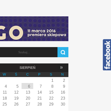
Szukaj
FORMULARZ WYSZUKIWANIA
»
SIERPIEŃ
W
Ś
C
P
S
N
1
2
4
5
6
7
8
9
11
12
13
14
15
16
18
19
20
21
22
23
25
26
27
28
29
30