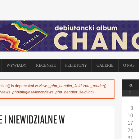
WYWIADY
RECENZJE
FELIETONY
GALERIE
O NAS
«
ction() is deprecated w
views_php_handler_field->pre_render()
s/views_php/plugins/views/views_php_handler_field.inc
).
P
3
E I NIEWIDZIALNE W
10
17
24
31