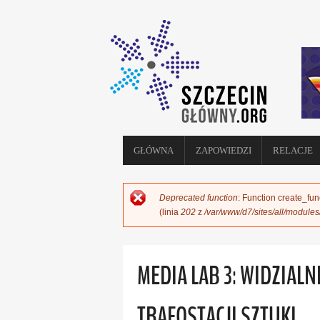
GŁÓWNA
ZAPOWIEDZI
RELACJE
Deprecated function
: Function create_fun
KOMUNIKAT O BŁĘDZIE
(linia
202
z
/var/www/d7/sites/all/module
MEDIA LAB 3: WIDZIALN
TRAFOSTACJI SZTUKI