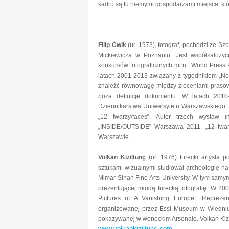
kadru są tu niemymi gospodarzami miejsca, któ
---
Filip Ćwik
(ur. 1973), fotograf, pochodzi ze S
Mickiewicza w Poznaniu. Jest współzałożyc
konkursów fotograficznych mi.n.: World Pres
latach 2001-2013 związany z tygodnikiem „Ne
znaleźć równowagę między zleceniami prasow
poza definicje dokumentu. W latach 2010-2
Dziennikarstwa Uniwersytetu Warszawskiego. W
„12 twarzy/faces“. Autor trzech wystaw 
„INSIDE/OUTSIDE” Warszawa 2011, „12 twarz
Warszawie.
Volkan Kiziltunç
(ur. 1976) turecki artysta p
sztukami wizualnymi studiował archeologię na
Mimar Sinan Fine Arts University. W tym samy
prezentującej młodą turecką fotografię. W 20
Pictures of A Vanishing Europe”. Repre
organizowanej przez Essl Museum w Wiedniu
pokazywanej w weneckim Arsenale. Volkan Kizi
www.volkankiziltunc.com