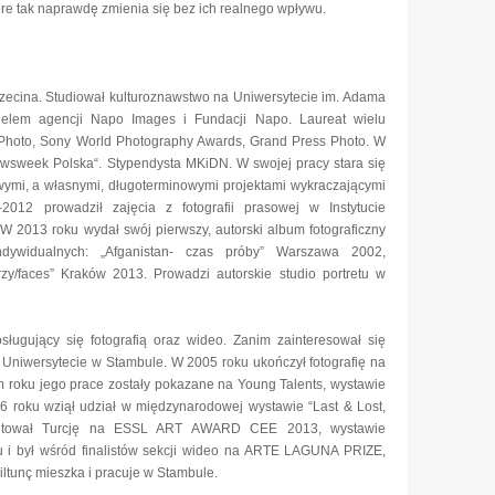
re tak naprawdę zmienia się bez ich realnego wpływu.
zczecina. Studiował kulturoznawstwo na Uniwersytecie im. Adama
ielem agencji Napo Images i Fundacji Napo. Laureat wielu
s Photo, Sony World Photography Awards, Grand Press Photo. W
wsweek Polska“. Stypendysta MKiDN. W swojej pracy stara się
ymi, a własnymi, długoterminowymi projektami wykraczającymi
012 prowadził zajęcia z fotografii prasowej w Instytucie
 2013 roku wydał swój pierwszy, autorski album fotograficzny
indywidualnych: „Afganistan- czas próby” Warszawa 2002,
y/faces” Kraków 2013. Prowadzi autorskie studio portretu w
osługujący się fotografią oraz wideo. Zanim zainteresował się
 Uniwersytecie w Stambule. W 2005 roku ukończył fotografię na
m roku jego prace zostały pokazane na Young Talents, wystawie
06 roku wziął udział w międzynarodowej wystawie “Last & Lost,
zentował Turcję na ESSL ART AWARD CEE 2013, wystawie
 i był wśród finalistów sekcji wideo na ARTE LAGUNA PRIZE,
ltunç mieszka i pracuje w Stambule.