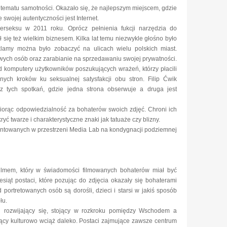
 tematu samotności. Okazało się, że najlepszym miejscem, gdzie
 swojej autentyczności jest Internet.
erseksu w 2011 roku. Oprócz pełnienia fukcji narzędzia do
ł się też wielkim biznesem. Kilka lat temu niezwykle głośno było
klamy można było zobaczyć na ulicach wielu polskich miast.
wych osób oraz zarabianie na sprzedawaniu swojej prywatności.
ed komputery użytkowników poszukujących wrażeń, którzy płacili
ch kroków ku seksualnej satysfakcji obu stron. Filip Ćwik
 z tych spotkań, gdzie jedna strona obserwuje a druga jest
biorąc odpowiedzialność za bohaterów swoich zdjęć. Chroni ich
yć twarze i charakterystyczne znaki jak tatuaże czy blizny.
ezentowanych w przestrzeni Media Lab na kondygnacji podziemnej
filmem, który w świadomości filmowanych bohaterów miał być
esiąt postaci, które pozując do zdjęcia okazały się bohaterami
portretowanych osób są dorośli, dzieci i starsi w jakiś sposób
łu.
 rozwijający się, stojący w rozkroku pomiędzy Wschodem a
ący kulturowo wciąż daleko. Postaci zajmujące zawsze centrum