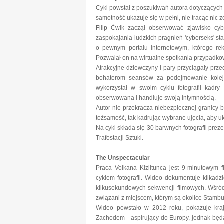
Cykl powstał z poszukiwań autora dotyczących
samotność ukazuje się w pełni, nie tracąc nic ze
Filip Ćwik zaczął obserwować zjawisko cyb
zaspokajania ludzkich pragnień 'cyberseks' sta
o pewnym portalu internetowym, którego re
Pozwalał on na wirtualne spotkania przypadko
Atrakcyjne dziewczyny i pary przyciągały prz
bohaterom seansów za podejmowanie kolejny
wykorzystał w swoim cyklu fotografii kadry
obserwowana i handluje swoją intymnością.
Autor nie przekracza niebezpiecznej granicy 
tożsamość, tak kadrując wybrane ujęcia, aby ukr
Na cykl składa się 30 barwnych fotografii pr
Trafostacji Sztuki.
The Unspectacular
Praca Volkana Kiziltunca jest 9-minutowym 
cyklem fotografii. Wideo dokumentuje kilkadzi
kilkusekundowych sekwencji filmowych. Wśród 
związani z miejscem, którym są okolice Stambu
Wideo powstało w 2012 roku, pokazuje kraj
Zachodem - aspirujący do Europy, jednak będ