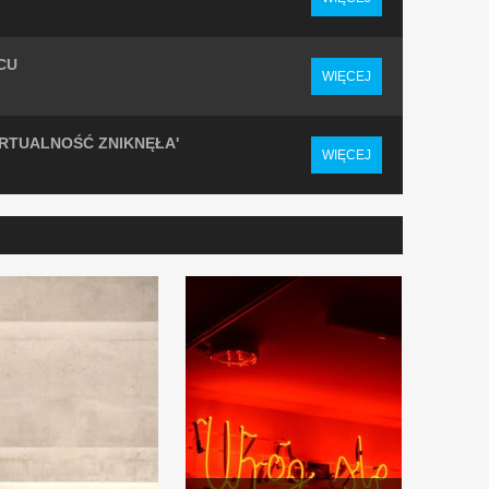
CU
WIĘCEJ
IRTUALNOŚĆ ZNIKNĘŁA'
WIĘCEJ