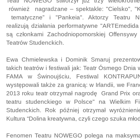
Teatr NOWEGO stworzył już trzy wielokrotni
również nagradzane – spektakle: "Cielsko", "
tematyczne” i "Pankeia". Aktorzy Teatru 
realizują działania performatywne "ARTEmedida
są członkami Zachodniopomorskiej Offensywy T
Teatrów Studenckich.
Ewa Chmielewska i Dominik Smaruj prezentow
takich teatrów i festiwali jak: Teatr Ósmego Dnia
FAMA w Świnoujściu, Festiwal KONTRAPUN
występowali także za granicą: w Irlandii, we Fra
2013 roku teatr otrzymał nagrodę Grand Prix ora
teatru studenckiego w Polsce" na Wielkim Fi
Studenckich. Rok później otrzymał wyróżnien
Kultura “Dolina kreatywna, czyli czego szuka młod
Fenomen Teatru NOWEGO polega na maksymal