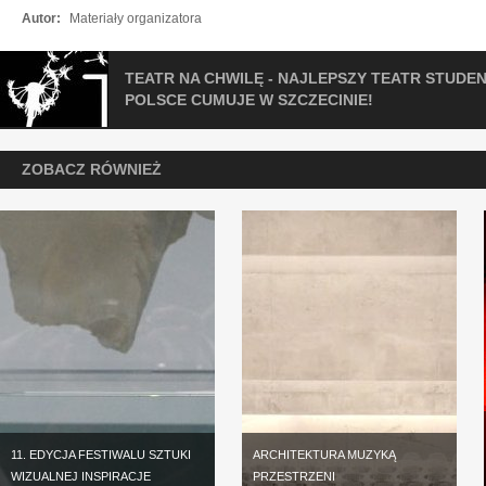
Autor:
Materiały organizatora
TEATR NA CHWILĘ - NAJLEPSZY TEATR STUDE
POLSCE CUMUJE W SZCZECINIE!
ZOBACZ RÓWNIEŻ
11. EDYCJA FESTIWALU SZTUKI
ARCHITEKTURA MUZYKĄ
WIZUALNEJ INSPIRACJE
PRZESTRZENI