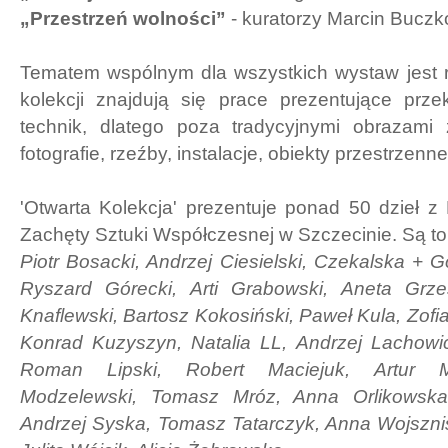
„Przestrzeń wolności”
- kuratorzy Marcin Buczko
Tematem wspólnym dla wszystkich wystaw jest r
kolekcji znajdują się prace prezentujące prze
technik, dlatego poza tradycyjnymi obrazami
fotografie, rzeźby, instalacje, obiekty przestrzenn
'Otwarta Kolekcja' prezentuje ponad 50 dzieł z 
Zachęty Sztuki Współczesnej w Szczecinie. Są to
Piotr Bosacki, Andrzej Ciesielski, Czekalska + G
Ryszard Górecki, Arti Grabowski, Aneta Grz
Knaflewski, Bartosz Kokosiński, Paweł Kula, Zofia
Konrad Kuzyszyn, Natalia LL, Andrzej Lachowi
Roman Lipski, Robert Maciejuk, Artur M
Modzelewski, Tomasz Mróz, Anna Orlikowska
Andrzej Syska, Tomasz Tatarczyk, Anna Wojszni