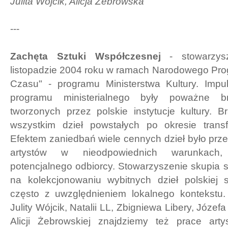
Julita Wójcik, Alicja Żebrowska
---
Zachęta Sztuki Współczesnej
- stowarzy
listopadzie 2004 roku w ramach Narodowego Pro
Czasu" - programu Ministerstwa Kultury. Imp
programu ministerialnego były poważne b
tworzonych przez polskie instytucje kultury. B
wszystkim dzieł powstałych po okresie trans
Efektem zaniedbań wiele cennych dzieł było pr
artystów w nieodpowiednich warunkach
potencjalnego odbiorcy. Stowarzyszenie skupia 
na kolekcjonowaniu wybitnych dzieł polskiej s
często z uwzględnieniem lokalnego kontekstu.
Julity Wójcik, Natalii LL, Zbigniewa Libery, Józ
Alicji Żebrowskiej znajdziemy też prace art