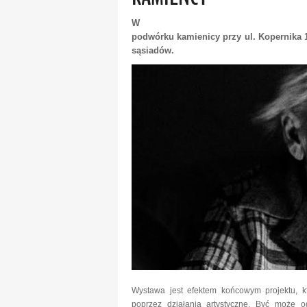
W
podwórku kamienicy przy ul. Kopernika 11
sąsiadów.
Wystawa jest efektem końcowym projektu, kt
poprzez działania artystyczne. Być może 