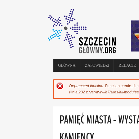
GŁÓWNA
ZAPOWIEDZI
RELACJE
Deprecated function
: Function create_fun
KOMUNIKAT O BŁĘDZIE
(linia
202
z
/var/www/d7/sites/all/module
PAMIĘĆ MIASTA - WYS
KAMIENCY