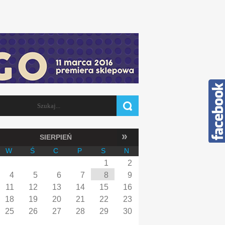
Szukaj
FORMULARZ WYSZUKIWANIA
»
SIERPIEŃ
W
Ś
C
P
S
N
1
2
4
5
6
7
8
9
11
12
13
14
15
16
18
19
20
21
22
23
25
26
27
28
29
30