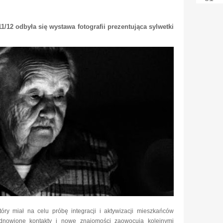
/12 odbyła się wystawa fotografii prezentująca sylwetki
óry miał na celu próbę integracji i aktywizacji mieszkańców
odnowione kontakty i nowe znajomości zaowocują kolejnymi