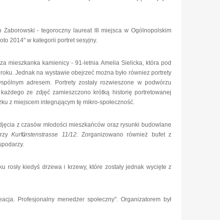
in Zaborowski - tegoroczny laureat III miejsca w Ogólnopolskim
to 2014" w kategorii portret sesyjny.
za mieszkanka kamienicy - 91-letnia Amelia Sielicka, która pod
roku. Jednak na wystawie obejrzeć można było równiez portrety
spólnym adresem. Portrety zostały rozwieszone w podwórzu
 każdego ze zdjęć zamieszczono krótką historię portretowanej
ązku z miejscem integrującym tę mikro-społeczność.
djęcia z czasów młodości mieszkańców oraz rysunki budowlane
przy
Kurf
ü
rstenstrasse 11/12
. Zorganizowano również bufet z
podarzy.
u rosły kiedyś drzewa i krzewy, które zostały jednak wycięte z
acja. Profesjonalny menedżer społeczny". Organizatorem był