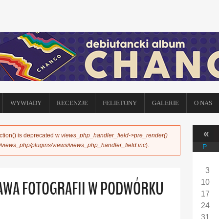
WYWIADY
RECENZJE
FELIETONY
GALERIE
O NAS
«
ction() is deprecated w
views_php_handler_field->pre_render()
s/views_php/plugins/views/views_php_handler_field.inc
).
P
3
TAWA FOTOGRAFII W PODWÓRKU
10
17
24
31