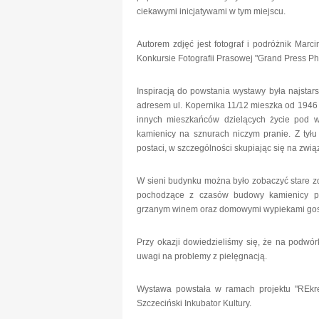
ciekawymi inicjatywami w tym miejscu.
Autorem zdjęć jest fotograf i podróżnik Marc
Konkursie Fotografii Prasowej "Grand Press Pho
Inspiracją do powstania wystawy była najstars
adresem ul. Kopernika 11/12 mieszka od 1946 
innych mieszkańców dzielących życie pod w
kamienicy na sznurach niczym pranie. Z tyłu
postaci, w szczególności skupiając się na zwi
W sieni budynku można było zobaczyć stare z
pochodzące z czasów budowy kamienicy 
grzanym winem oraz domowymi wypiekami gos
Przy okazji dowiedzieliśmy się, że na podwórk
uwagi na problemy z pielęgnacją.
Wystawa powstała w ramach projektu "REkre
Szczeciński Inkubator Kultury.