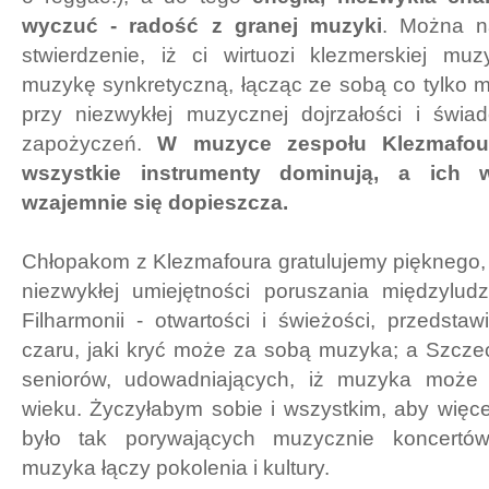
wyczuć - radość z granej muzyki
. Można n
stwierdzenie, iż ci wirtuozi klezmerskiej muz
muzykę synkretyczną, łącząc ze sobą co tylko 
przy niezwykłej muzycznej dojrzałości i świa
zapożyczeń.
W muzyce zespołu Klezmafour
wszystkie instrumenty dominują, a ich 
wzajemnie się dopieszcza.
Chłopakom z Klezmafoura gratulujemy pięknego,
niezwykłej umiejętności poruszania międzylu
Filharmonii - otwartości i świeżości, przedsta
czaru, jaki kryć może za sobą muzyka; a Szcze
seniorów, udowadniających, iż muzyka może
wieku. Życzyłabym sobie i wszystkim, aby więc
było tak porywających muzycznie koncertów
muzyka łączy pokolenia i kultury.