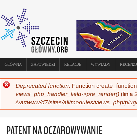
GŁÓWNA
ZAPOWIEDZI
RELACJE
WYWIADY
RECENZJ
Deprecated function
: Function create_function
KOMUNIKAT O BŁĘDZIE
views_php_handler_field->pre_render()
(linia
/var/www/d7/sites/all/modules/views_php/plug
PATENT NA OCZAROWYWANIE