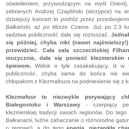
oświetleniem, przywodzącym na myśl Orient)
zebranych Andrzej Czapliński (skrzypce) na ws
dzisiejszy koncert to
podróż przez przedwojenn
Bałkański, aż po Morze Czarne
. Już po 2,3 k
sędziwa publiczność dała się rozruszać.
Jednak
się później, chyba nikt (nawet najśmielszy!
przewidzieć. Cała sala szczecińskiej Filha
muzycznie, dała się ponieść klezmerskim 
śpiewom.
Widok o tyle zasakakujący, iż w 
publiczność, chyba sama do końca nie wier
chłopakom z Klezmafoura na podniesienie się z k
Klezmafour to niezwykle porywający chł
Białegostoku i Warszawy
- czerpiący pe
klezmerskiej tradycji swoich regionów. Do tego 
Bałkanami, luźne zahaczanie o różnorodne gatu
o reggae!), a do tego
enegia, niezwykła cha