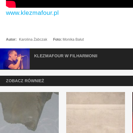
www.klezmafour.pl
Autor:
Karolina Żabczak
Foto:
Monika Bałut
KLEZMAFOUR W FILHARMONII
ZOBACZ RÓWNIEŻ