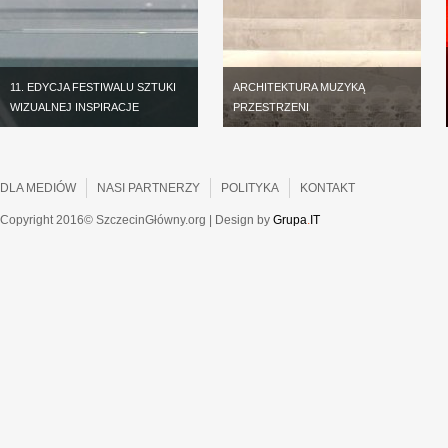
11. EDYCJA FESTIWALU SZTUKI
ARCHITEKTURA MUZYKĄ
WIZUALNEJ INSPIRACJE
PRZESTRZENI
DLA MEDIÓW
NASI PARTNERZY
POLITYKA
KONTAKT
Copyright 2016© SzczecinGłówny.org | Design by
Grupa
.
IT