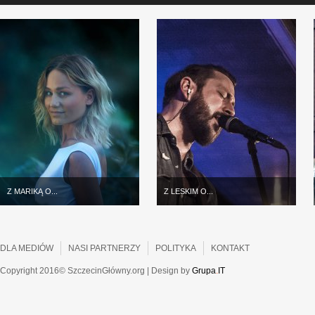
Z MARIKĄ O...
Z LESKIM O...
DLA MEDIÓW
NASI PARTNERZY
POLITYKA
KONTAKT
Copyright 2016© SzczecinGłówny.org | Design by
Grupa
.
IT