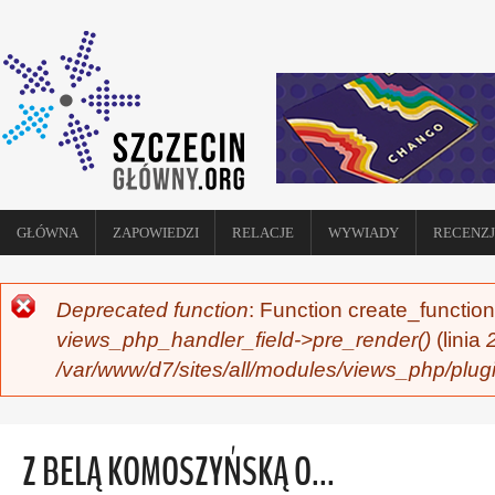
GŁÓWNA
ZAPOWIEDZI
RELACJE
WYWIADY
RECENZJ
Deprecated function
: Function create_function
KOMUNIKAT O BŁĘDZIE
views_php_handler_field->pre_render()
(linia
/var/www/d7/sites/all/modules/views_php/plug
Z BELĄ KOMOSZYŃSKĄ O...