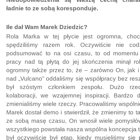
ładnie to ze sobą koresponduje.
Ile dał Wam Marek Dziedzic?
Rola Marka w tej płycie jest ogromna, choc
spędziliśmy razem rok. Oczywiście nie cod
podsumować to na osi czasu, to od momentu 
pracy nad tą płytą do jej skończenia minął r
ogromny także przez to, że – zarówno On, jak 
nad „Vulcano” oddaliśmy się współpracy bez resz
był szóstym członkiem zespołu. Dużo rz
kolaboracji, we wzajemnej inspiracji. Bardzo 
zmienialiśmy wiele rzeczy. Pracowaliśmy wspólnie
Marek dostał demo i stwierdził, że zmienimy to t
ze sobą masę czasu, On wnosił wiele pomysłów
wszystkiego powstała nasza wspólna koncepcja te
był oczywiście był etap, kiedy musieliśmy się