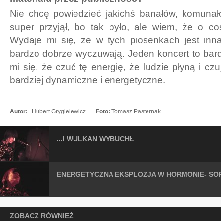
Nie chcę powiedzieć jakichś banałów, komuna
super przyjął, bo tak było, ale wiem, że o co
Wydaje mi się, że w tych piosenkach jest inna
bardzo dobrze wyczuwają. Jeden koncert to bar
mi się, że czuć tę energię, że ludzie płyną i czu
bardziej dynamiczne i energetyczne.
Autor:
Hubert Grygielewicz
Foto:
Tomasz Pasternak
...I WULKAN WYBUCHŁ
ENERGETYCZNA EKSPLOZJA W HORMONIE- SO
ZOBACZ RÓWNIEŻ