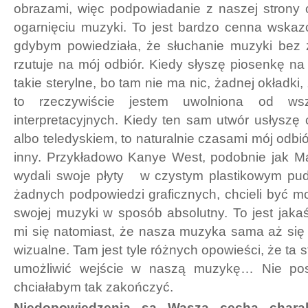
obrazami, więc podpowiadanie z naszej stron
ogarnięciu muzyki. To jest bardzo cenna wska
gdybym powiedziała, że słuchanie muzyki bez
rzutuje na mój odbiór. Kiedy słyszę piosenkę na 
takie sterylne, bo tam nie ma nic, żadnej okładki
to rzeczywiście jestem uwolniona od ws
interpretacyjnych. Kiedy ten sam utwór usłyszę
albo teledyskiem, to naturalnie czasami mój odbi
inny. Przykładowo Kanye West, podobnie jak Ma
wydali swoje płyty w czystym plastikowym pude
żadnych podpowiedzi graficznych, chcieli być m
swojej muzyki w sposób absolutny. To jest jak
mi się natomiast, że nasza muzyka sama aż się
wizualne. Tam jest tyle różnych opowieści, że ta
umożliwić wejście w naszą muzykę… Nie post
chciałabym tak zakończyć.
Niedopowiedzenia są Waszą cechą charak