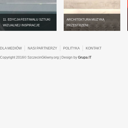
11. EDYCJA FESTIWALU SZTUKI
ARCHITEKTURA MUZYKĄ
WIZUALNEJ INSPIRACJE
PRZESTRZENI
DLA MEDIÓW
NASI PARTNERZY
POLITYKA
KONTAKT
Copyright 2016© SzczecinGłówny.org | Design by
Grupa
.
IT