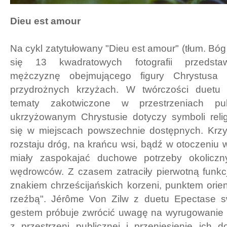
Dieu est amour
Na cykl zatytułowany "Dieu est amour" (tłum. Bóg 
się 13 kwadratowych fotografii przedsta
mężczyznę obejmującego figury Chrystusa 
przydrożnych krzyżach. W twórczości duetu
tematy zakotwiczone w przestrzeniach pu
ukrzyżowanym Chrystusie dotyczy symboli relig
się w miejscach powszechnie dostępnych. Krz
rozstaju dróg, na krańcu wsi, bądź w otoczeniu
miały zaspokajać duchowe potrzeby okolicz
wędrowców. Z czasem zatraciły pierwotną funkcję
znakiem chrześcijańskich korzeni, punktem orie
rzeźbą". Jérôme Von Zilw z duetu Epectase 
gestem próbuje zwrócić uwagę na wyrugowanie r
z przestrzeni publicznej i przeniesienie ich 