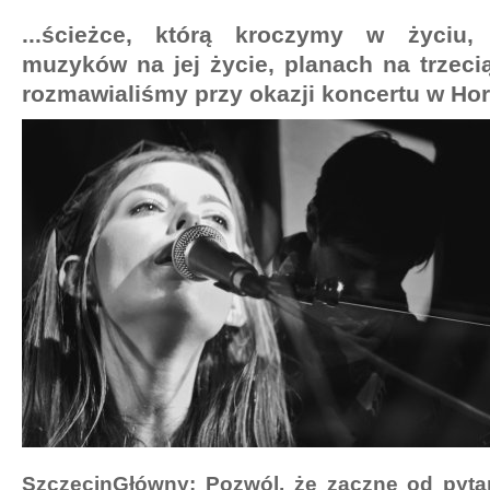
...ścieżce, którą kroczymy w życiu,
muzyków na jej życie, planach na trzecią 
rozmawialiśmy przy okazji koncertu w Ho
SzczecinGłówny: Pozwól, że zacznę od pytan