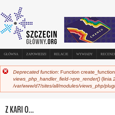
GŁÓWNA
ZAPOWIEDZI
RELACJE
WYWIADY
RECENZJ
Deprecated function
: Function create_function
KOMUNIKAT O BŁĘDZIE
views_php_handler_field->pre_render()
(linia
/var/www/d7/sites/all/modules/views_php/plug
Z KARI O...