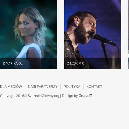
Z MARIKĄ O...
Z LESKIM O...
DLA MEDIÓW
NASI PARTNERZY
POLITYKA
KONTAKT
Copyright 2016© SzczecinGłówny.org | Design by
Grupa
.
IT