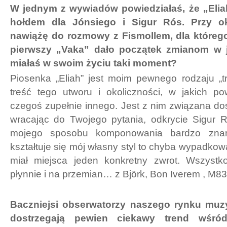
W jednym z wywiadów powiedziałaś, że „Eli
hołdem dla Jónsiego i Sigur Rós. Przy ok
nawiążę do rozmowy z Fismollem, dla którego
pierwszy „Vaka” dało początek zmianom w j
miałaś w swoim życiu taki moment?
Piosenka „Eliah” jest moim pewnego rodzaju „tr
treść tego utworu i okoliczności, w jakich po
czegoś zupełnie innego. Jest z nim związana dość
wracając do Twojego pytania, odkrycie Sigur 
mojego sposobu komponowania bardzo znam
kształtuje się mój własny styl to chyba wypadkowa 
miał miejsca jeden konkretny zwrot. Wszystk
płynnie i na przemian… z Björk, Bon Iverem , M83 
Baczniejsi obserwatorzy naszego rynku mu
dostrzegają pewien ciekawy trend wśró