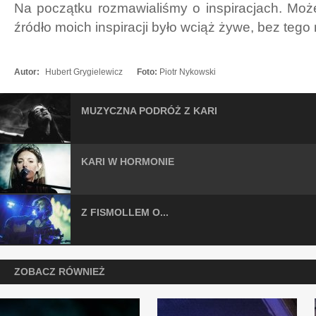
Na początku rozmawialiśmy o inspiracjach. Moż
źródło moich inspiracji było wciąż żywe, bez tego 
Autor:
Hubert Grygielewicz
Foto:
Piotr Nykowski
MUZYCZNA PODRÓŻ Z KARI
KARI W HORMONIE
Z FISMOLLEM O...
ZOBACZ RÓWNIEŻ