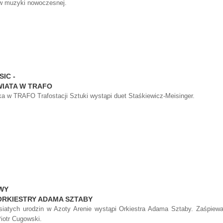
ów muzyki nowoczesnej.
IC -
IATA W TRAFO
ka w TRAFO Trafostacji Sztuki wystąpi duet Staśkiewicz-Meisinger.
WY
RKIESTRY ADAMA SZTABY
esiatych urodzin w Azoty Arenie wystąpi Orkiestra Adama Sztaby. Zaśpiew
Piotr Cugowski.