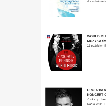
dla miłośnik
WORLD MUS
MUZYKA ŚW
11 październi
URODZINO
KONCERT O
Z okazji dzi
Kasia Wilk i 