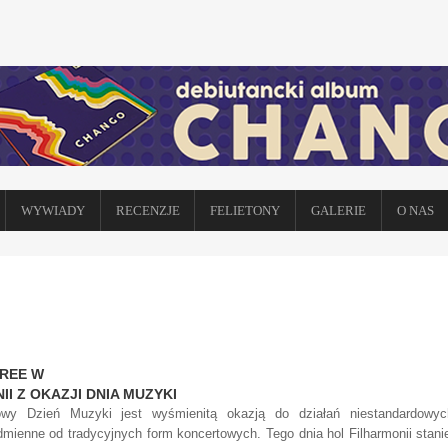
WYWIADY
RECENZJE
FELIETONY
GALERIE
O NAS
REE W
II Z OKAZJI DNIA MUZYKI
owy Dzień Muzyki jest wyśmienitą okazją do działań niestandardowyc
mienne od tradycyjnych form koncertowych. Tego dnia hol Filharmonii stani