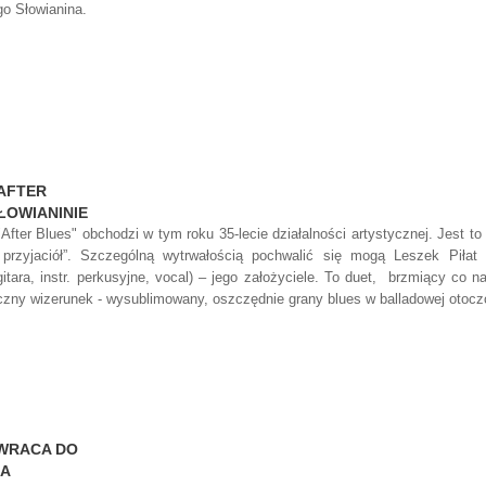
go Słowianina.
AFTER
ŁOWIANINIE
After Blues" obchodzi w tym roku 35-lecie działalności artystycznej. Jest 
 przyjaciół”. Szczególną wytrwałością pochwalić się mogą Leszek Piłat 
itara, instr. perkusyjne, vocal) – jego założyciele. To duet, brzmiący co n
zny wizerunek - wysublimowany, oszczędnie grany blues w balladowej otoc
WRACA DO
NA