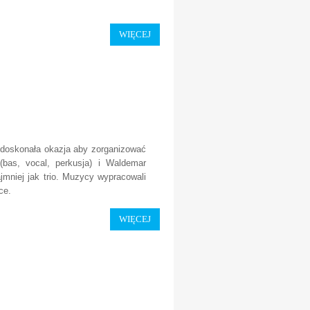
WIĘCEJ
to doskonała okazja aby zorganizować
(bas, vocal, perkusja) i Waldemar
ajmniej jak trio. Muzycy wypracowali
zce.
WIĘCEJ