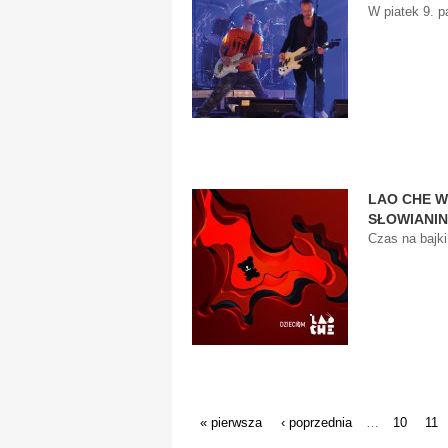
W piatek 9. p
LAO CHE W
SŁOWIANIN
Czas na bajki
STRONY
« pierwsza
‹ poprzednia
10
11
…