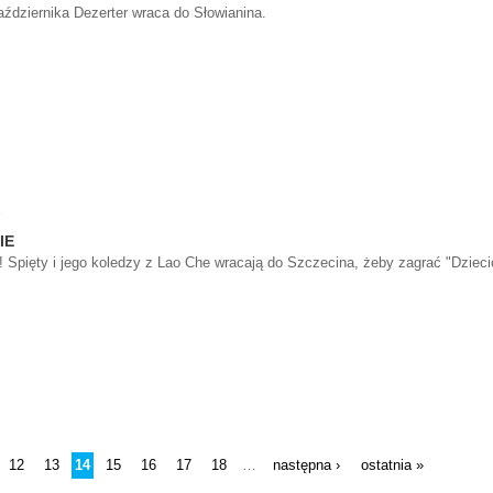
aździernika Dezerter wraca do Słowianina.
IE
! Spięty i jego koledzy z Lao Che wracają do Szczecina, żeby zagrać "Dziec
12
13
14
15
16
17
18
następna ›
ostatnia »
…