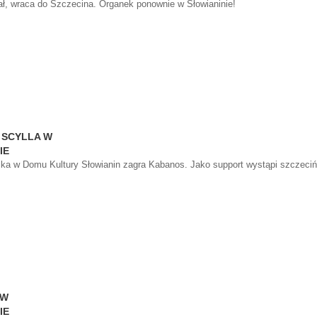
ał, wraca do Szczecina. Organek ponownie w Słowianinie!
 SCYLLA W
IE
ika w Domu Kultury Słowianin zagra Kabanos. Jako support wystąpi szczeci
 W
IE