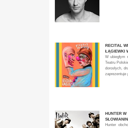
RECITAL W
ŁĄGIEWKI 
W ubiegłym r
Teatru Polski
dorosłych, dr
zaprezentuje p
HUNTER W
SŁOWIANIN
Hunter obch