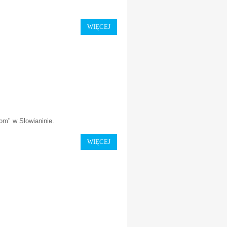
WIĘCEJ
iom" w Słowianinie.
WIĘCEJ