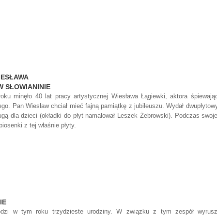
IESŁAWA
W SŁOWIANINIE
oku minęło 40 lat pracy artystycznej Wiesława Łągiewki, aktora śpiewają
ego. Pan Wiesław chciał mieć fajną pamiątkę z jubileuszu. Wydał dwupłytowy
ugą dla dzieci (okładki do płyt namalował Leszek Żebrowski). Podczas swoje
iosenki z tej właśnie płyty.
IE
odzi w tym roku trzydzieste urodziny. W związku z tym zespół wyrus