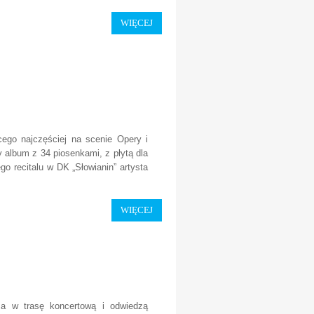
WIĘCEJ
cego najczęściej na scenie Opery i
 album z 34 piosenkami, z płytą dla
go recitalu w DK „Słowianin” artysta
WIĘCEJ
za w trasę koncertową i odwiedzą