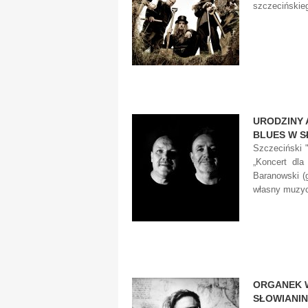
szczecińskie
URODZINY 
BLUES W S
Szczeciński "
„Koncert dla
Baranowski (g
własny muzyc
ORGANEK 
SŁOWIANI