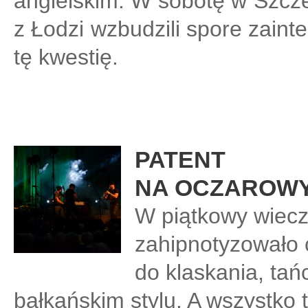
angielskim. W sobotę w Szcze
z Łodzi wzbudzili spore zaint
tę kwestię.
PATENT
NA OCZAROW
W piątkowy wiecz
zahipnotyzowało 
do klaskania, tań
bałkańskim stylu. A wszystko t