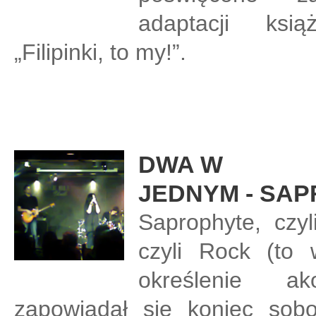
adaptacji ksią
„Filipinki, to my!”.
DWA W
JEDNYM - SAP
Saprophyte, czyl
czyli Rock (to
określenie ak
zapowiadał się koniec sobot