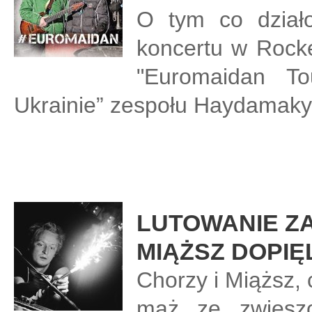
O tym co działo
koncertu w Rocke
"Euromaidan T
Ukrainie” zespołu Haydamaky
LUTOWANIE ZA
MIĄŻSZ DOPIĘ
Chorzy i Miąższ,
mąż ze zwiesz