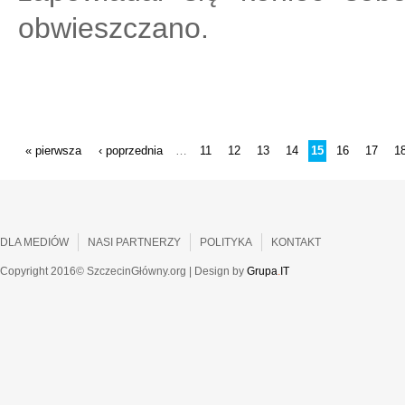
obwieszczano.
STRONY
« pierwsza
‹ poprzednia
11
12
13
14
15
16
17
1
…
DLA MEDIÓW
NASI PARTNERZY
POLITYKA
KONTAKT
Copyright 2016© SzczecinGłówny.org | Design by
Grupa
.
IT