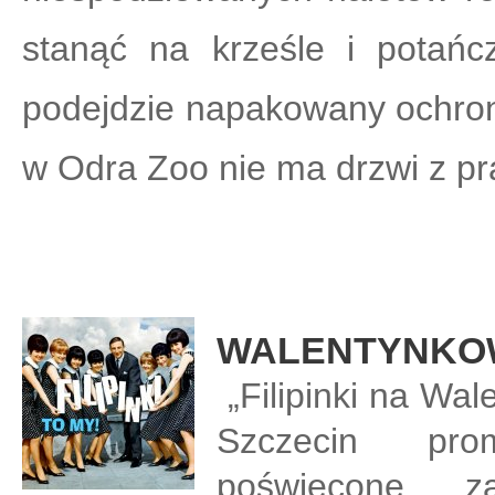
stanąć na krześle i potań
podejdzie napakowany ochronia
w Odra Zoo nie ma drzwi z p
WALENTYNKOWE
„Filipinki na Wal
Szczecin pro
poświęcone za