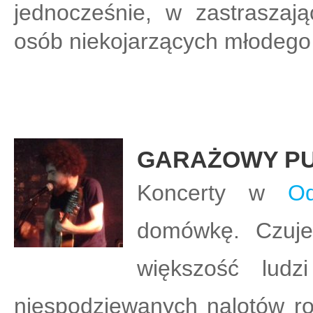
jednocześnie, w zastraszają
osób niekojarzących młodego 
GARAŻOWY PU
Koncerty w
O
domówkę. Czujes
większość lud
niespodziewanych nalotów rod