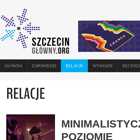
GŁÓWNA
ZAPOWIEDZI
RELACJE
WYWIADY
RECENZJ
RELACJE
MINIMALISTY
POZIOMIE