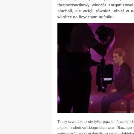
tłustoczwartkowy wieczór zorganizował 
słuchali, ale wzięli również udział w 
wkrótce na fizycznym nośniku.
Tłusty czwartek to nie tylko pączki i faworki,
piętrze nadodrzańskiego biurowca. Dlaczego m
wybranym) części materiału ze swojej debiuta