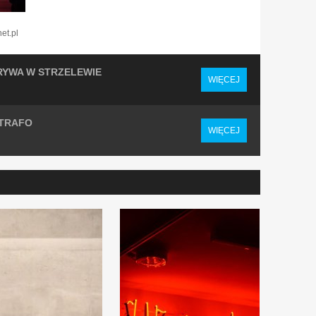
et.pl
RYWA W STRZELEWIE
WIĘCEJ
 TRAFO
WIĘCEJ