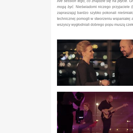
live session tego, co znajdzie się na płycie. G
mogą być.
Nieświadomi niczego przyjaciele 
zapraszają) bardzo szybko pokonali nieśmia
technicznej pomogli w stworzeniu wspaniałej at
wszyscy wygłodniali dobrego popu muszą czekać