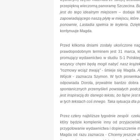
przepiękną wieczorną panoramę Szczecina.
Ba
jest do tego idealnym miejscem
– dodaje M
zapowiadającego naszą płytę w miejscu, które 
ponownie, Lastadia spełnia te kryteria. Dzię
kontynuuje Magda.
Przed kilkoma dniami zostały ukończone nagr
prawdopodobnym terminem jest 31 marca, k
promujący wydawnictwo w studiu S-1 Polski
wszyscy chętni będą mogli nabyć nasz krążek
"rozmowy wciąż trwają"
- śmieje się Magda.
Wójcik
- zaznacza Szymon. W tych piosenkac
odpowiada Dorota, prywatnie bardzo dobra 
spontanicznych przemyśleń powstałych podcz
jest inspiracją do danego tekstu, bo fajne jes
w tych tekstach coś innego. Taka sytuacja dla
Przez cztery najbliższe tygodnie zespół czek
który będzie komplenie inny od przyjacielsk
przygotowanie wydawnictwa i dopieszczenie ma
Magda od razu zaznacza -
Chcemy jeszcze do 