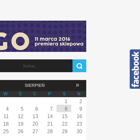
Szukaj
FORMULARZ WYSZUKIWANIA
»
SIERPIEŃ
W
Ś
C
P
S
N
1
2
4
5
6
7
8
9
11
12
13
14
15
16
18
19
20
21
22
23
25
26
27
28
29
30