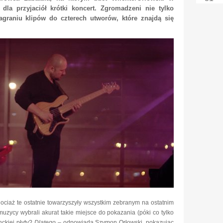
dla przyjaciół krótki koncert. Zgromadzeni nie tylko
nagraniu klipów do czterech utworów, które znajdą się
 chociaż te ostatnie towarzyszyły wszystkim zebranym na ostatnim
uzycy wybrali akurat takie miejsce do pokazania (póki co tylko
nckiej płyty?
Dlatego ­
– odpowiada Szymon Orłowski, pokazując