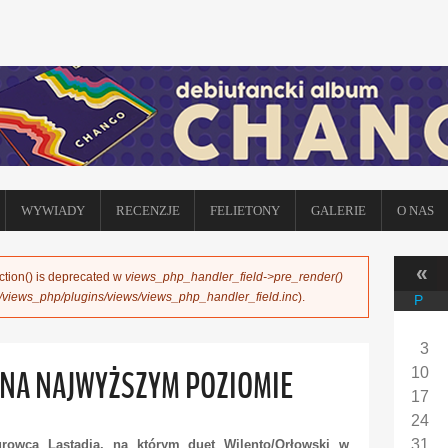
WYWIADY
RECENZJE
FELIETONY
GALERIE
O NAS
«
ction() is deprecated w
views_php_handler_field->pre_render()
s/views_php/plugins/views/views_php_handler_field.inc
).
P
3
 NA NAJWYŻSZYM POZIOMIE
10
17
24
31
iurowca Lastadia, na którym duet Wilento/Orłowski w