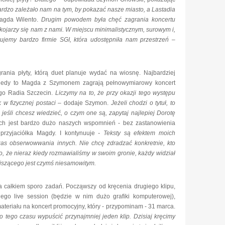
rdzo zależało nam na tym, by pokazać nasze miasto, a Lastadia
agda Wilento.
Drugim powodem była chęć zagrania koncertu
kojarzy się nam z nami. W miejscu minimalistycznym, surowym i,
kujemy bardzo firmie SGI, która udostępniła nam przestrzeń
–
ania płyty, którą duet planuje wydać na wiosnę. Najbardziej
iedy to Magda z Szymonem zagrają pełnowymiarowy koncert
ego Radia Szczecin.
Liczymy na to, że przy okazji tego występu
 w fizycznej postaci
– dodaje Szymon.
Jeżeli chodzi o tytuł, to
A
jeśli chcesz wiedzieć, o czym one są, zapytaj najlepiej Dorotę
h jest bardzo dużo naszych wspomnień - bez zastanowienia
przyjaciółka Magdy. I kontynuuje
- Teksty są efektem moich
as obserwowwania innych. Nie chcę zdradzać konkretnie, kto
t to, że nieraz kiedy rozmawialiśmy w swoim gronie, każdy widział
 piszącego jest czymś niesamowitym.
a całkiem sporo zadań. Począwszy od kręcenia drugiego klipu,
iego live session (będzie w nim dużo grafiki komputerowej),
teriału na koncert promocyjny, który - przypominam - 31 marca.
tego czasu wypuścić przynajmniej jeden klip. Dzisiaj kręcimy