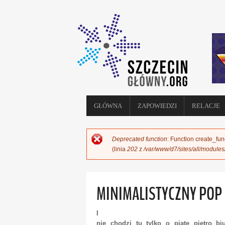
GŁÓWNA
ZAPOWIEDZI
RELACJE
Deprecated function
: Function create_fun
KOMUNIKAT O BŁĘDZIE
(linia
202
z
/var/www/d7/sites/all/module
MINIMALISTYCZNY POP
I
nie chodzi tu tylko o piąte piętro b