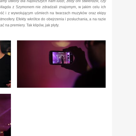
ramy utwory dla najbliższych nam ludzi, żeby oni stwierdzili, czy
(Magda z Szymonem nie zdradzali znajomym, w jakim celu ich
łość i z wywołującym uśmiech na twarzach muzyków oraz ekipy
mosfery. Efekty wkrótce do obejrzenia i posłuchania, a na razie
 na premiery. Tak klipów, jak płyty.