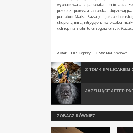
wypromowana, z patronatami m.in.
Jazz For
przecież pierwsza autorska, dojrzewająca
portretem Marka Kazany
‒
jakże charakter
skupioną miną intryguje i, na przekór mar
celniej, niż zrobił to Grzegorz Grzyb:
Kazana
Autor:
Julia Kępisty
Foto:
Mat. prasowe
Z TOMKIEM LICAKIEM O
JAZZUJĄCE AFTER PA
ZOBACZ RÓWNIEŻ