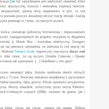
izacja (
tak
też zatytułowana jest większość utworów), która
ości artystycznej, kunsztu i wielorakiej inspiracji twórców.
ny eksperyment, pewną dozę niepewności w tym, co ma
co pozwala jeszcze dosadniej odczuć każdy dźwięk i każdą
zyka powstaje tu i teraz,
na naszych uszach
.
 końca zaskakuje jednością brzmieniową i dopasowaniem
szość zaangażowanych do projektu muzyków to długoletni
ześniej, tj. Marek Mac – kontrabas elektryczny, Grzegorz
e po raz pierwszy udowadnia, że perkusja to coś więcej niż
zy Markowi
Tomasz Licak
, tegoroczny zwycięzca
Jazzu nad
am lider mówi, że są niczym
Ornette Coleman i
Dewey
rzmienia tak sparowane. (…) Uwielbiam z nim grać!
zczono wewnątrz płyty, historia spotkania dwóch różnych
yka z T.Love. Rockowy wokalista współpracę z jazzmanem
żadnej wazeliny, fajny gościu
. Klimat opowieści przypomina,
życia. Mocny zawodnik, ochrzczony przez resztę Killerem,
ck’n’rollowych czasach (1986), zarówno do grania, jak i
 na którą, chcąc nie chcąc, zwraca się uwagę. Dobrze