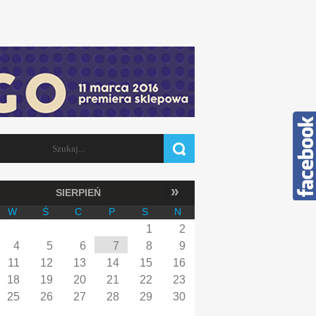
Szukaj
FORMULARZ WYSZUKIWANIA
»
SIERPIEŃ
W
Ś
C
P
S
N
1
2
4
5
6
7
8
9
11
12
13
14
15
16
18
19
20
21
22
23
25
26
27
28
29
30