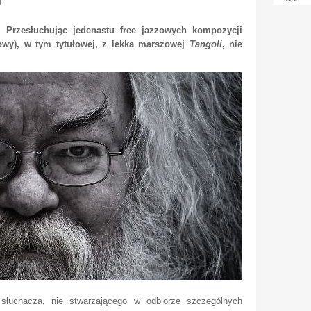
. Przesłuchując jedenastu free jazzowych kompozycji
nowy), w tym tytułowej, z lekka marszowej
Tangoli
, nie
słuchacza, nie stwarzającego w odbiorze szczególnych