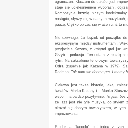
ograniczeń. Kluczem do całości jest improw
staje się ucieleśnieniem wyobraźni, dojrzał
Kompozycje brzmią niczym intelektual
nastąpić, słyszy się w samych muzykach, 
pauzę. Ciężko oprzeć się wrażeniu, iż ta mu
Nic dziwnego, że krążek od początku do
ekspresyjnym między instrumentami. Więk
przyjaciele Kazany, z którymi grał już wc
Grzyb – perkusja. Ten ostatni z resztą ni
rytm. Na saksofonie tenorowym towarzys
Odrą
(zupełnie jak Kazana w 1979). S
Redman:
Tak nam się dobrze gra. I mamy b
Ciekawa jest także historia, jaką umies
światów: Marka Kazany i… Muńka Staszcz
wspomina bardzo pozytywnie:
To jest, bez 
że jazz jest nie tyle muzyką, co stylem 
okazał się dobrym towarzyszem, w tych ro
imprezowania.
Produkcja „Tangola” jest jedną z tych,