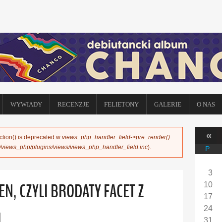
WYWIADY
RECENZJE
FELIETONY
GALERIE
O NAS
«
ction() is deprecated w
views_php_handler_field->pre_render()
s/views_php/plugins/views/views_php_handler_field.inc
).
P
3
EN, CZYLI BRODATY FACET Z
10
17
24
I
31