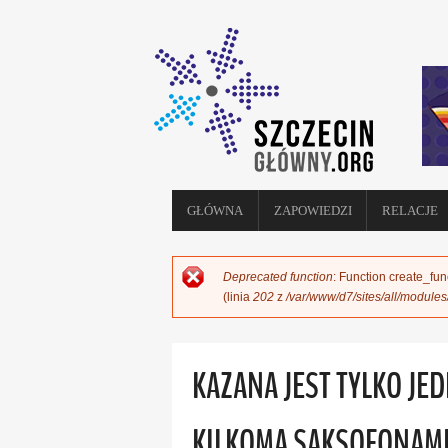
GŁÓWNA
ZAPOWIEDZI
RELACJE
Deprecated function
: Function create_fun
KOMUNIKAT O BŁĘDZIE
(linia
202
z
/var/www/d7/sites/all/module
KAZANA JEST TYLKO JED
KILKOMA SAKSOFONAM