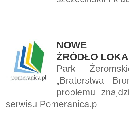
NOWE
ŹRÓDŁO LOKA
Park Żeromsk
„Braterstwa Br
problemu znajd
serwisu Pomeranica.pl