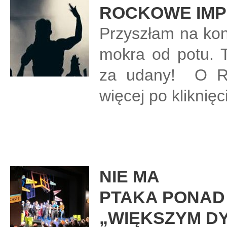
ROCKOWE IMP
Przyszłam na kon
mokra od potu. 
za udany! O R
więcej po kliknię
NIE MA
PTAKA PONAD 
„WIĘKSZYM D