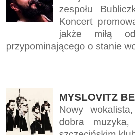
zespołu Bublicz
Koncert promował
jakże miłą o
przypominającego o stanie w
MYSLOVITZ B
Nowy wokalista,
dobra muzyka, 
szczecińskim klu