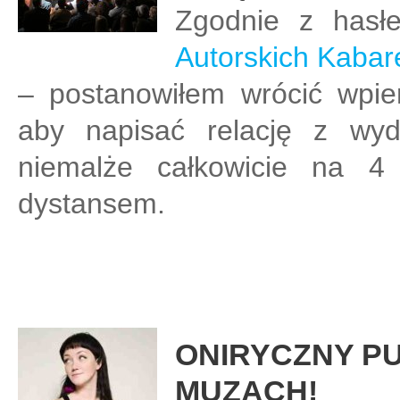
Zgodnie z has
Autorskich Kabar
– postanowiłem wrócić wpier
aby napisać relację z wyd
niemalże całkowicie na 4 
dystansem.
ONIRYCZNY PUN
MUZACH!