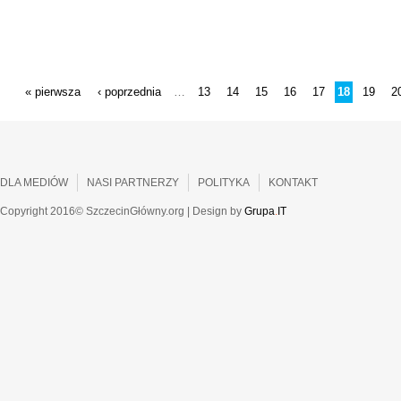
STRONY
« pierwsza
‹ poprzednia
13
14
15
16
17
18
19
2
…
DLA MEDIÓW
NASI PARTNERZY
POLITYKA
KONTAKT
Copyright 2016© SzczecinGłówny.org | Design by
Grupa
.
IT