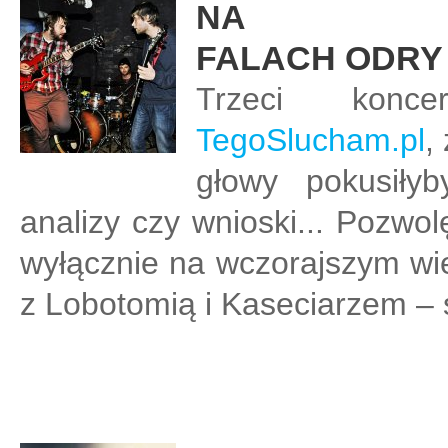
NA
FALACH ODRY 
Trzeci konc
TegoSlucham.pl
,
głowy pokusiły
analizy czy wnioski... Pozwo
wyłącznie na wczorajszym w
z Lobotomią i Kaseciarzem –