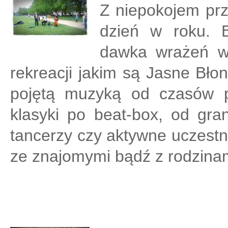
Z niepokojem prz
dzień w roku. 
dawka wrażeń w 
rekreacji jakim są Jasne Bło
pojętą muzyką od czasów p
klasyki po beat-box, od gra
tancerzy czy aktywne uczestn
ze znajomymi bądź z rodzina