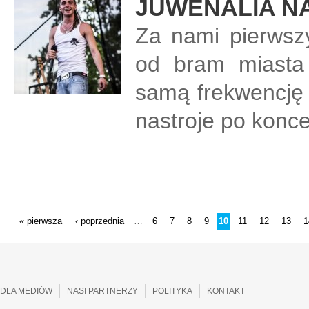
JUWENALIA N
Za nami pierwsz
od bram miasta 
samą frekwencję 
nastroje po konc
STRONY
« pierwsza
‹ poprzednia
6
7
8
9
10
11
12
13
1
…
DLA MEDIÓW
NASI PARTNERZY
POLITYKA
KONTAKT