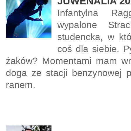
JUWENALIA 201
Infantylna Ra
wypalone Str
studencka, w kt
coś dla siebie. P
żaków? Momentami mam wraż
doga ze stacji benzynowej 
ranem.