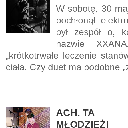
W sobotę, 30 maj
pochłonął elektr
był zespół o, k
nazwie XXAN
„krótkotrwałe leczenie stanó
ciała. Czy duet ma podobne 
ACH, TA
MŁODZIEŻ!