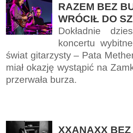
RAZEM BEZ BU
WRÓCIŁ DO S
Dokładnie dzie
koncertu wybitn
świat gitarzysty – Pata Methe
miał okazję wystąpić na Zam
przerwała burza.
XXANAXX BEZ