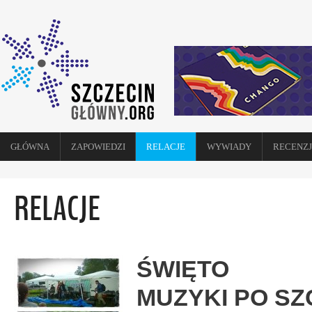
GŁÓWNA
ZAPOWIEDZI
RELACJE
WYWIADY
RECENZJ
RELACJE
ŚWIĘTO
MUZYKI PO S