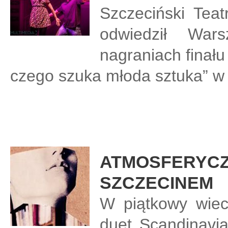
Szczeciński Tea
odwiedził Wa
nagraniach finału
czego szuka młoda sztuka” w k
ATMOSFERYCZ
SZCZECINEM
W piątkowy wiec
duet Scandinavi