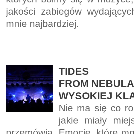
jakości zabiegów wydającyc
mnie najbardziej.
TIDES
FROM NEBULA 
WYSOKIEJ KL
Nie ma się co ro
jakie miały mie
przemówią. Emocje, które mną