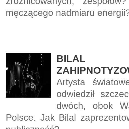
zróżnicowanych, zespołów? P
męczącego nadmiaru energii? 
BILAL
ZAHIPNOTYZO
Artysta światow
odwiedził szczec
dwóch, obok Wa
Polsce. Jak Bilal zaprezento