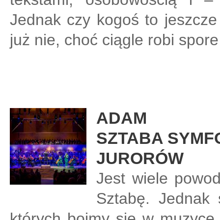
Jednak czy kogoś to jeszcze
już nie, choć ciągle robi spor
ADAM
SZTABA SYMFO
JURORÓW
Jest wiele powo
Sztabę. Jednak 
których boimy się w muzyce