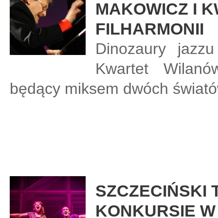
MAKOWICZ I 
FILHARMONII
Dinozaury jazz
Kwartet Wilanów
będący miksem dwóch świató
SZCZECIŃSKI 
KONKURSIE W 