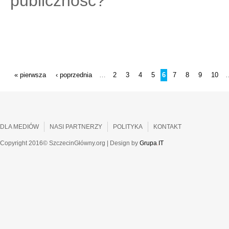
publiczność?
STRONY
« pierwsza
‹ poprzednia
2
3
4
5
6
7
8
9
10
…
DLA MEDIÓW
NASI PARTNERZY
POLITYKA
KONTAKT
Copyright 2016© SzczecinGłówny.org | Design by
Grupa
.
IT