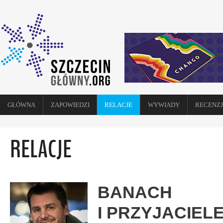
GŁÓWNA
ZAPOWIEDZI
RELACJE
WYWIADY
RECENZJ
RELACJE
BANACH
I PRZYJACIEL