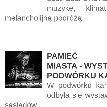
muzykę, klima
melancholijną podróżą.
PAMIĘĆ
MIASTA - WYS
PODWÓRKU K
W podwórku kami
odbyła się wystaw
sąsiadów.