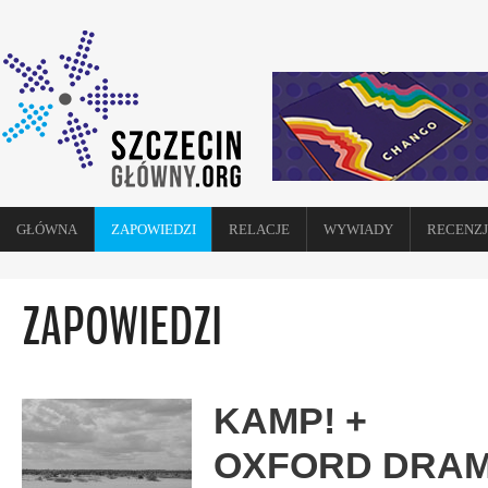
GŁÓWNA
ZAPOWIEDZI
RELACJE
WYWIADY
RECENZJ
ZAPOWIEDZI
KAMP! +
OXFORD DRAM