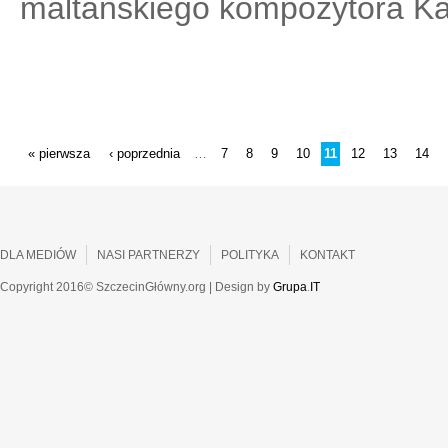
maltańskiego kompozytora Kar
STRONY
« pierwsza
‹ poprzednia
7
8
9
10
11
12
13
14
…
DLA MEDIÓW
NASI PARTNERZY
POLITYKA
KONTAKT
Copyright 2016© SzczecinGłówny.org | Design by
Grupa
.
IT