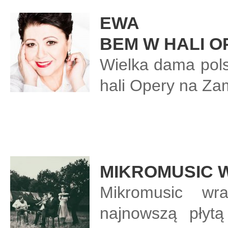
EWA
BEM W HALI O
Wielka dama polsk
hali Opery na Za
MIKROMUSIC 
Mikromusic w
najnowszą płyt