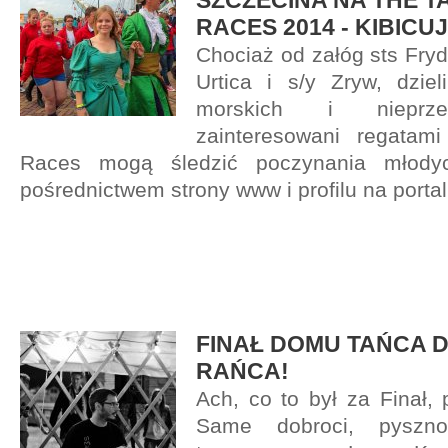
SZCZECINA NA THE TA
RACES 2014 - KIBICU
Chociaż od załóg sts Fryd
Urtica i s/y Zryw, dziel
morskich i nieprz
zainteresowani regatam
Races mogą śledzić poczynania młody
pośrednictwem strony www i profilu na porta
FINAŁ DOMU TAŃCA 
RAŃCA!
Ach, co to był za Finał,
Same dobroci, pyszno