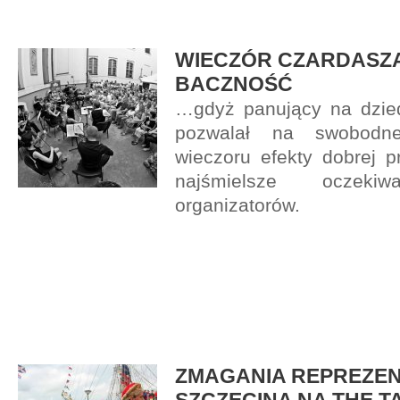
WIECZÓR CZARDASZ
BACZNOŚĆ
…gdyż panujący na dzied
pozwalał na swobodn
wieczoru efekty dobrej p
najśmielsze oczeki
organizatorów.
ZMAGANIA REPREZEN