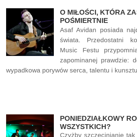
O MIŁOŚCI, KTÓRA Z
POŚMIERTNIE
Asaf Avidan posiada najd
świata. Przedostatni k
Music Festu przypomni
zapominanej prawdzie: 
wypadkowa porywów serca, talentu i kunszt
PONIEDZIAŁKOWY RO
WSZYSTKICH?
Czyżby szczecinianie tak 