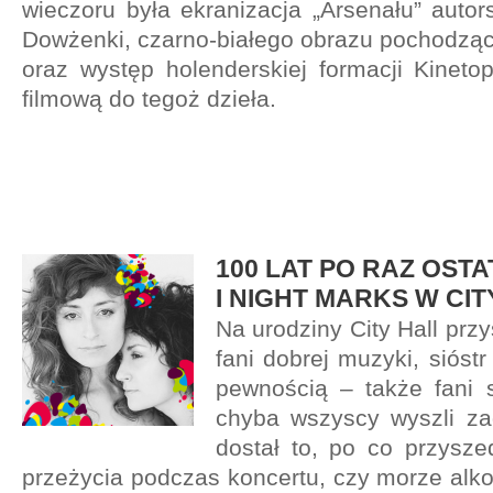
wieczoru była ekranizacja „Arsenału” auto
Dowżenki, czarno-białego obrazu pochodzą
oraz występ holenderskiej formacji Kinet
filmową do tegoż dzieła.
100 LAT PO RAZ OSTA
I NIGHT MARKS W CIT
Na urodziny City Hall przys
fani dobrej muzyki, sióst
pewnością – także fani 
chyba wszyscy wyszli za
dostał to, po co przysze
przeżycia podczas koncertu, czy morze alko