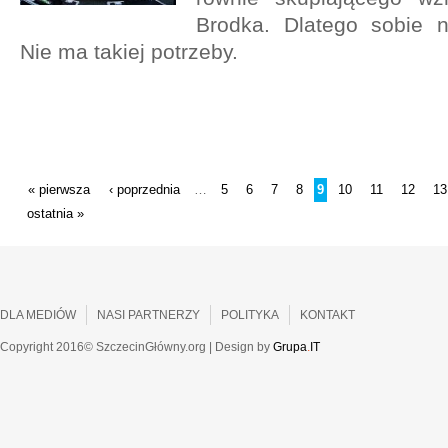
Brodka. Dlatego sobie 
Nie ma takiej potrzeby.
STRONY
« pierwsza
‹ poprzednia
5
6
7
8
9
10
11
12
13
…
ostatnia »
DLA MEDIÓW
NASI PARTNERZY
POLITYKA
KONTAKT
Copyright 2016© SzczecinGłówny.org | Design by
Grupa
.
IT