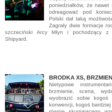
poniedziałków, że nawet 
odreagować pod konie
Polski dał taką możliwoś
Zagrały dwie formacje roc
szczeciński Arcy Młyn i pochodzący z 
Shipyard.
BRODKA XS, BRZMIEN
Nietypowe instrumentar
brzmienie, scena, wyda
wyobrazić sobie kogoś 
konwencji, kogoś bardziej
równie skupiającego wz