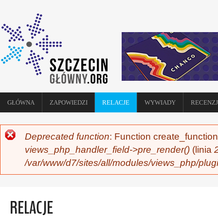
GŁÓWNA
ZAPOWIEDZI
RELACJE
WYWIADY
RECENZJ
Deprecated function
: Function create_function
KOMUNIKAT O BŁĘDZIE
views_php_handler_field->pre_render()
(linia
/var/www/d7/sites/all/modules/views_php/plug
RELACJE